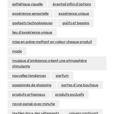
esthétique visuelle
éventail infini d'options
expérience sensorielle
expérience unique
gadgets technologiques
goûts et besoins
lieu d'expérience unique
mise en scène mettant en valeur chaque produit
mode
musique d'ambiance créent une atmosphère
stimulante
nouvelles tendances
parfum
passionnés de shopping
portes d'une boutique
produits artisanaux
produits exclusifs
rayon pensé avec minutie
textiles doux des vêtements
univers captivant