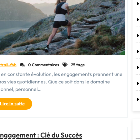
Performance
au
Féminin"
trail-fbb
0 Commentaires
25 tags
 constante évolution, les engagements prennent une
nos vies quotidiennes. Que ce soit dans le domaine
ionnel, personnel…
"Les
Lire la suite
Engagements
:
Fondements
de
Engagement : Clé du Succès
Notre