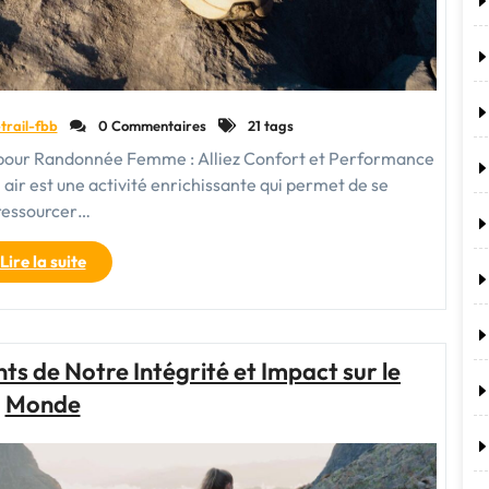
trail-fbb
0 Commentaires
21 tags
our Randonnée Femme : Alliez Confort et Performance
air est une activité enrichissante qui permet de se
ressourcer…
"Choisir
Lire la suite
le
Meilleur
Pantalon
pour
 de Notre Intégrité et Impact sur le
Randonnée
Monde
Femme
:
Confort
et