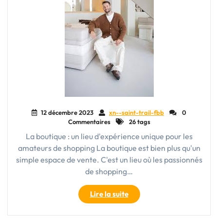
12 décembre 2023
xn--saint-trail-fbb
0
Commentaires
26 tags
La boutique : un lieu d'expérience unique pour les
amateurs de shopping La boutique est bien plus qu'un
simple espace de vente. C'est un lieu où les passionnés
de shopping…
"La
Lire la suite
Boutique
Élégante