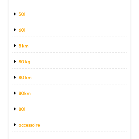
50l
60l
8 km
80 kg
80 km
80km
80l
accessoire