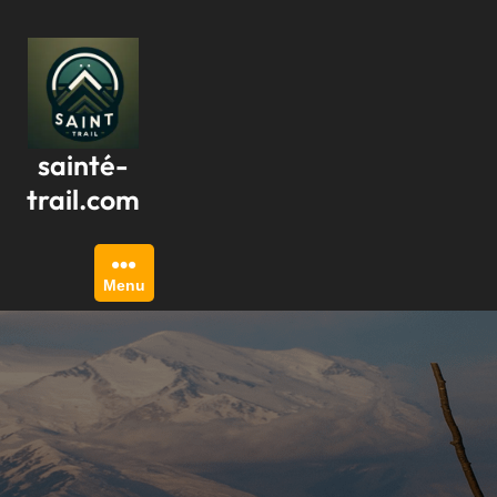
Passer
au
contenu
sainté-
trail.com
Menu