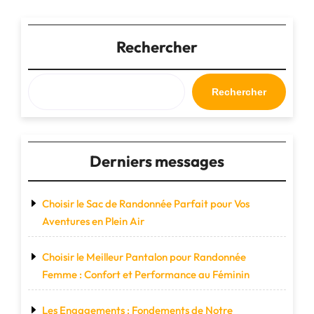
:
Un
Paradis
Rechercher
du
Shopping
pour
Rechercher
les
Passionnés
de
Mode"
Derniers messages
Choisir le Sac de Randonnée Parfait pour Vos
Aventures en Plein Air
Choisir le Meilleur Pantalon pour Randonnée
Femme : Confort et Performance au Féminin
Les Engagements : Fondements de Notre