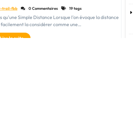
-trail-fbb
0 Commentaires
19 tags
Plus qu'une Simple Distance Lorsque l'on évoque la distance
it facilement la considérer comme une…
"Exploration
Lire la suite
au-
delà
des
3
km
:
Découvrir
un
Monde
de
Possibilités"