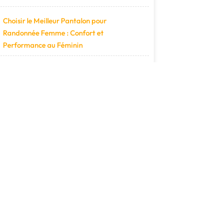
Choisir le Meilleur Pantalon pour
Randonnée Femme : Confort et
Performance au Féminin
Les Engagements : Fondements de Notre
Intégrité et Impact sur le Monde
La Puissance de l’Engagement : Clé du
Succès
Engagements pour un Avenir Meilleur :
Agir Ensemble pour un Monde Plus
Solidaire
Derniers commentaires