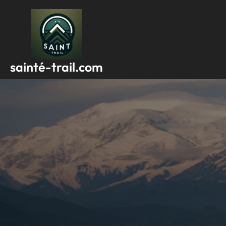
Passer
au
contenu
sainté-trail.com