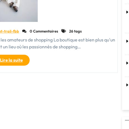
nt-trail-fbb
0 Commentaires
26 tags
r les amateurs de shopping La boutique est bien plus qu'un
t un lieu où les passionnés de shopping…
"La
Lire la suite
Boutique
Élégante
:
Un
Paradis
du
Shopping
pour
les
Passionnés