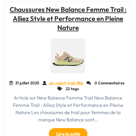
Trail
Chaussures New Balance Femme Trail :
à
Alliez Style et Performance en Pleine
Prix
Abordable
Nature
!"
31 juillet 2025
xn--saint-trail-fbb
0 Commentaires
22 tags
Article sur New Balance Femme Trail New Balance
Femme Trail : Alliez Style et Performance en Pleine
Nature Les chaussures de trail pour femmes de la
marque New Balance sont…
"Chaussures
Lire la suite