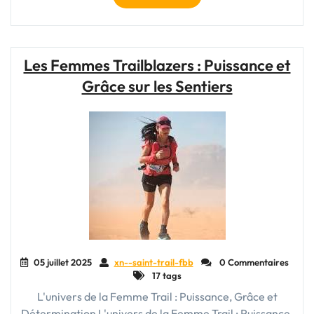
New
Balance
Femme
Trail
Les Femmes Trailblazers : Puissance et
:
Grâce sur les Sentiers
Alliez
Style
et
Performance
en
Pleine
Nature"
05 juillet 2025
xn--saint-trail-fbb
0 Commentaires
17 tags
L'univers de la Femme Trail : Puissance, Grâce et
Détermination L'univers de la Femme Trail : Puissance,