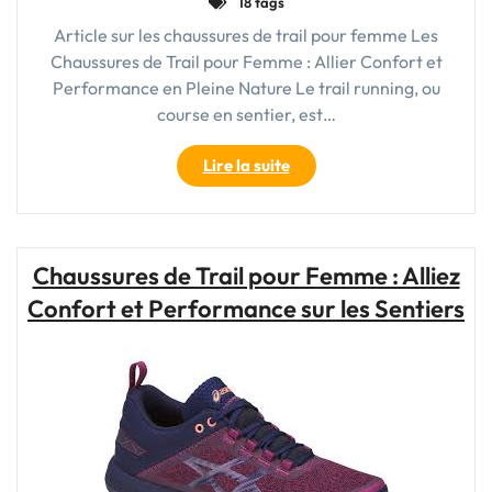
18 tags
Article sur les chaussures de trail pour femme Les
Chaussures de Trail pour Femme : Allier Confort et
Performance en Pleine Nature Le trail running, ou
course en sentier, est…
"Chaussures
Lire la suite
de
Trail
pour
Femme
Chaussures de Trail pour Femme : Alliez
:
Confort et Performance sur les Sentiers
Confort
et
Performance
au
Féminin"