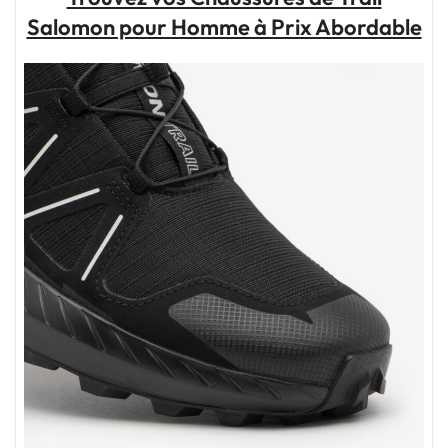
Trail
Salomon pour Homme à Prix Abordable
New
Balance
pour
vos
Aventures
en
Plein
Air"