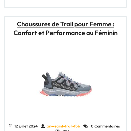
l’univers
captivant
du
running
Chaussures de Trail pour Femme :
trail
Confort et Performance au Féminin
au
féminin"
12 juillet 2024
xn--saint-trail-fbb
0 Commentaires