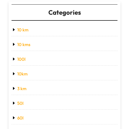
Categories
10 km
10 kms
100l
10km
3 km
50l
60l