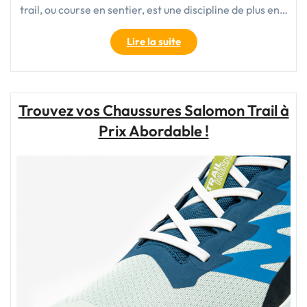
trail, ou course en sentier, est une discipline de plus en…
"Exploration
Lire la suite
au
Féminin
:
Le
Trouvez vos Chaussures Salomon Trail à
Running
Prix Abordable !
Trail
pour
Femme"