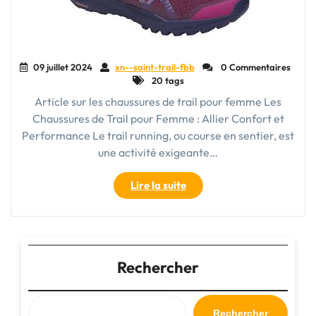
09 juillet 2024
xn--saint-trail-fbb
0 Commentaires
20 tags
Article sur les chaussures de trail pour femme Les
Chaussures de Trail pour Femme : Allier Confort et
Performance Le trail running, ou course en sentier, est
une activité exigeante…
"Chaussures
Lire la suite
de
Trail
pour
Femme
:
Rechercher
Alliez
Confort
et
Rechercher