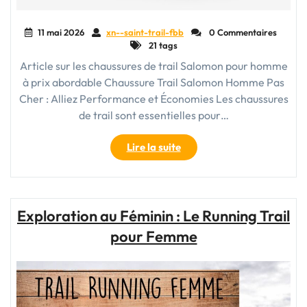
11 mai 2026
xn--saint-trail-fbb
0 Commentaires
21 tags
Article sur les chaussures de trail Salomon pour homme
à prix abordable Chaussure Trail Salomon Homme Pas
Cher : Alliez Performance et Économies Les chaussures
de trail sont essentielles pour…
"Trouvez
Lire la suite
vos
Chaussures
de
Trail
Exploration au Féminin : Le Running Trail
Salomon
pour Femme
pour
Homme
à
Prix
Abordable"