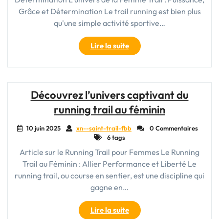
Grâce et Détermination Le trail running est bien plus
qu'une simple activité sportive…
"Les
Lire la suite
Femmes
Trailblazers
:
Puissance
Découvrez l’univers captivant du
et
running trail au féminin
Grâce
sur
10 juin 2025
xn--saint-trail-fbb
0 Commentaires
les
6 tags
Sentiers"
Article sur le Running Trail pour Femmes Le Running
Trail au Féminin : Allier Performance et Liberté Le
running trail, ou course en sentier, est une discipline qui
gagne en…
"Découvrez
Lire la suite