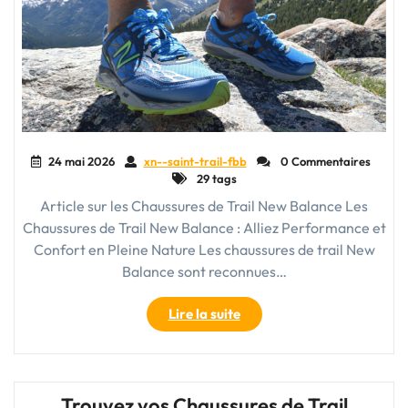
24 mai 2026
xn--saint-trail-fbb
0 Commentaires
29 tags
Article sur les Chaussures de Trail New Balance Les
Chaussures de Trail New Balance : Alliez Performance et
Confort en Pleine Nature Les chaussures de trail New
Balance sont reconnues…
"Découvrez
Lire la suite
l’Excellence
des
Chaussures
de
Trouvez vos Chaussures de Trail