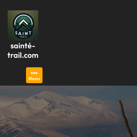
Passer
au
contenu
sainté-
trail.com
Menu