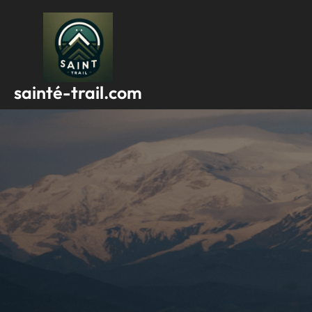
Passer
au
contenu
sainté-trail.com