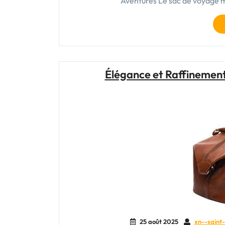
Aventures Le sac de voyage m
Élégance et Raffinement
25 août 2025
xn--saint-