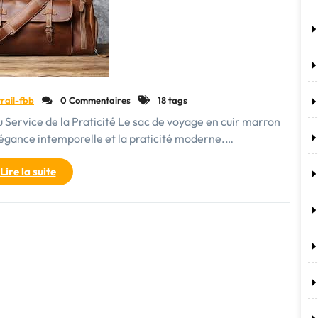
Voyage
Idéal"
trail-fbb
0 Commentaires
18 tags
 Service de la Praticité Le sac de voyage en cuir marron
'élégance intemporelle et la praticité moderne.…
"Élégance
Lire la suite
et
Praticité
:
Le
Sac
de
Voyage
en
Cuir