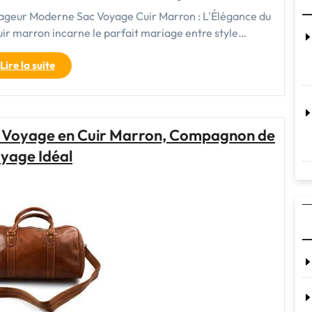
yageur Moderne Sac Voyage Cuir Marron : L'Élégance du
r marron incarne le parfait mariage entre style…
"Élégance
Lire la suite
et
Raffinement
:
Le
 de Voyage en Cuir Marron, Compagnon de
Sac
yage Idéal
Voyage
en
Cuir
Marron"