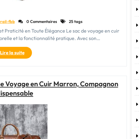
rail-fbb
0 Commentaires
25 tags
 et Praticité en Toute Élégance Le sac de voyage en cuir
elle et la fonctionnalité pratique. Avec son…
"Élégance
Lire la suite
et
Praticité
:
Le
c de Voyage en Cuir Marron, Compagnon
Sac
dispensable
de
Voyage
en
Cuir
Marron,
Compagnon
de