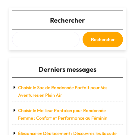
:
Un
Paradis
Rechercher
du
Shopping
pour
Rechercher
les
Passionnés
de
Mode"
Derniers messages
Choisir le Sac de Randonnée Parfait pour Vos
Aventures en Plein Air
Choisir le Meilleur Pantalon pour Randonnée
Femme : Confort et Performance au Féminin
Élégance en Déplacement : Découvrez les Sacs de