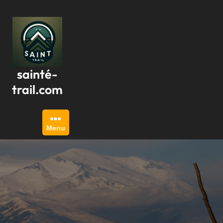
Passer
au
contenu
sainté-
trail.com
Menu