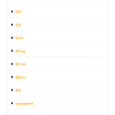
50l
60l
8 km
80 kg
80 km
80km
80l
accessoire