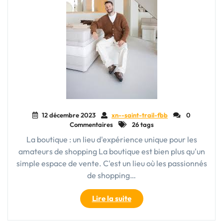
12 décembre 2023
xn--saint-trail-fbb
0
Commentaires
26 tags
La boutique : un lieu d'expérience unique pour les
amateurs de shopping La boutique est bien plus qu'un
simple espace de vente. C'est un lieu où les passionnés
de shopping…
"La
Lire la suite
Boutique
Élégante