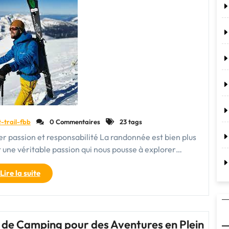
la
nature"
t-trail-fbb
0 Commentaires
23 tags
r passion et responsabilité La randonnée est bien plus
st une véritable passion qui nous pousse à explorer…
"Vêtements
Lire la suite
de
randonnée
éthiques
:
 de Camping pour des Aventures en Plein
allier