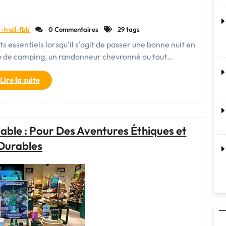
-trail-fbb
0 Commentaires
29 tags
s essentiels lorsqu'il s'agit de passer une bonne nuit en
né de camping, un randonneur chevronné ou tout…
"Le
Lire la suite
Guide
Ultime
du
Couchage
able : Pour Des Aventures Éthiques et
et
Durables
de
l’Isolation
pour
une
Aventure
en
Plein
Air