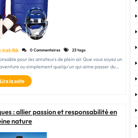
aventures
inoubliables
!"
t-trail-fbb
0 Commentaires
23 tags
onsable pour les amateurs de plein air Que vous soyez un
aventure ou simplement quelqu'un qui aime passer du…
"Choisir
Lire la suite
l’équipement
outdoor
durable
pour
s : allier passion et responsabilité en
des
eine nature
aventures
responsables
dans