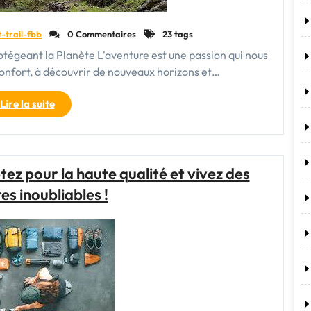
t-trail-fbb
0 Commentaires
23 tags
tégeant la Planète L'aventure est une passion qui nous
confort, à découvrir de nouveaux horizons et…
"Aventure
Lire la suite
Durable
:
Explorer
le
ez pour la haute qualité et vivez des
Monde
es inoubliables !
en
Protégeant
la
Planète"