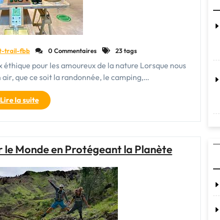
Réussie"
t-trail-fbb
0 Commentaires
23 tags
ix éthique pour les amoureux de la nature Lorsque nous
n air, que ce soit la randonnée, le camping,…
"La
Lire la suite
Boutique
Plein
Air
Responsable
r le Monde en Protégeant la Planète
:
Pour
Des
Aventures
Éthiques
et
Durables"