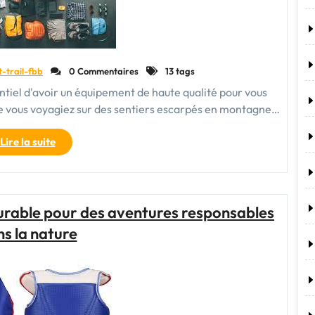
t-trail-fbb
0 Commentaires
13 tags
entiel d'avoir un équipement de haute qualité pour vous
 vous voyagiez sur des sentiers escarpés en montagne…
"Équipement
Lire la suite
de
trekking
:
Optez
urable pour des aventures responsables
pour
s la nature
la
haute
qualité
et
vivez
des