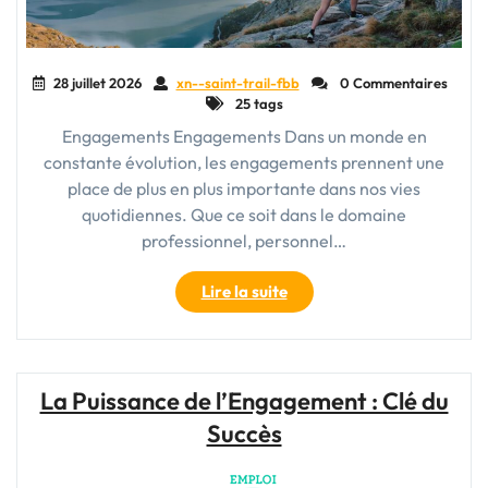
28 juillet 2026
xn--saint-trail-fbb
0 Commentaires
25 tags
Engagements Engagements Dans un monde en
constante évolution, les engagements prennent une
place de plus en plus importante dans nos vies
quotidiennes. Que ce soit dans le domaine
professionnel, personnel…
"Les
Lire la suite
Engagements
:
Fondements
de
La Puissance de l’Engagement : Clé du
Notre
Succès
Intégrité
et
Impact