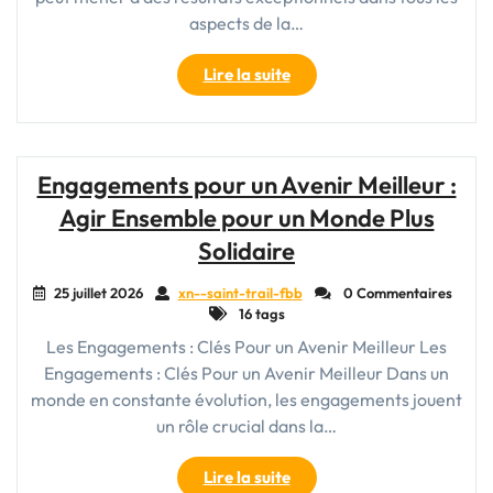
aspects de la…
"La
Lire la suite
Puissance
de
l’Engagement
:
Engagements pour un Avenir Meilleur :
Clé
Agir Ensemble pour un Monde Plus
du
Succès"
Solidaire
25 juillet 2026
xn--saint-trail-fbb
0 Commentaires
16 tags
Les Engagements : Clés Pour un Avenir Meilleur Les
Engagements : Clés Pour un Avenir Meilleur Dans un
monde en constante évolution, les engagements jouent
un rôle crucial dans la…
"Engagements
Lire la suite