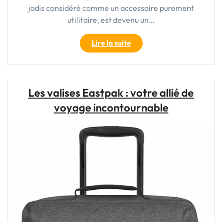
jadis considéré comme un accessoire purement
utilitaire, est devenu un…
"Sac
Lire la suite
Voyage
:
Trouvez
Votre
Les valises Eastpak : votre allié de
Compagnon
voyage incontournable
Idéal
pour
Explorer
le
Monde"