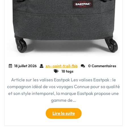
18 juillet 2026
xn--saint-trail-fbb
0 Commentaires
18 tags
Article sur les valises Eastpak Les valises Eastpak : le
compagnon idéal de vos voyages Connue pour sa qualité
et son style intemporel, la marque Eastpak propose une
gamme de…
"Les
Lire la suite
valises
Eastpak