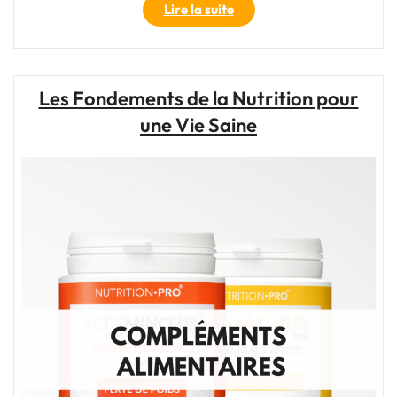
"Développez
Lire la suite
votre
potentiel
grâce
à
Les Fondements de la Nutrition pour
un
une Vie Saine
entraînement
régulier"