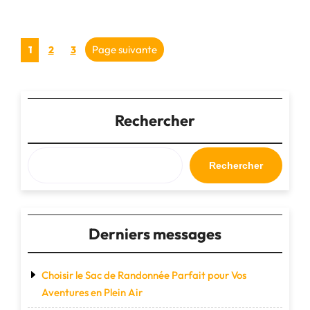
:
votre
Pagination
allié
Page
Page
Page
Page suivante
1
2
3
de
des
voyage
incontournable"
publications
Rechercher
Rechercher
Derniers messages
Choisir le Sac de Randonnée Parfait pour Vos
Aventures en Plein Air