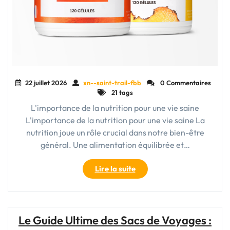
22 juillet 2026
xn--saint-trail-fbb
0 Commentaires
21 tags
L'importance de la nutrition pour une vie saine
L'importance de la nutrition pour une vie saine La
nutrition joue un rôle crucial dans notre bien-être
général. Une alimentation équilibrée et…
"Les
Lire la suite
Fondements
de
la
Nutrition
Le Guide Ultime des Sacs de Voyages :
pour