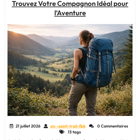
Trouvez Votre Compagnon Idéal pour
une
Vie
l’Aventure
Saine"
21 juillet 2026
xn--saint-trail-fbb
0 Commentaires
13 tags