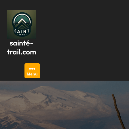
Passer
au
contenu
sainté-
trail.com
Menu