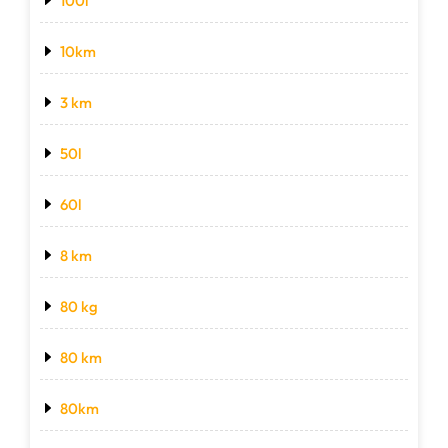
100l
10km
3 km
50l
60l
8 km
80 kg
80 km
80km