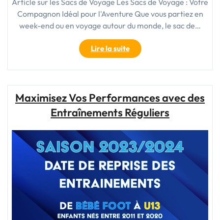
Article sur les Sacs de Voyage Les Sacs de Voyage : Votre
Compagnon Idéal pour l'Aventure Que vous partiez en
week-end ou en voyage autour du monde, le sac de…
"Le
Lire la suite
Guide
Ultime
des
Sacs
Maximisez Vos Performances avec des
de
Entraînements Réguliers
Voyages
:
Trouvez
Votre
Compagnon
Idéal
pour
l’Aventure"