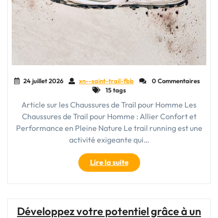
24 juillet 2026
xn--saint-trail-fbb
0 Commentaires
15 tags
Article sur les Chaussures de Trail pour Homme Les
Chaussures de Trail pour Homme : Allier Confort et
Performance en Pleine Nature Le trail running est une
activité exigeante qui…
"Chaussures
Lire la suite
de
Trail
pour
Homme
Développez votre potentiel grâce à un
: