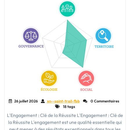
sur
le
Monde"
26 juillet 2026
xn--saint-trail-fbb
0 Commentaires
18 tags
L'Engagement : Clé de la Réussite L'Engagement : Clé de
la Réussite L'engagement est une qualité essentielle qui
peut mener à des résultats exceptionnels dans tous les