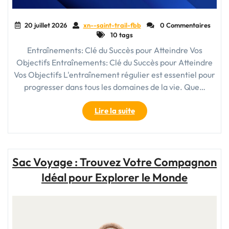
20 juillet 2026
xn--saint-trail-fbb
0 Commentaires
10 tags
Entraînements: Clé du Succès pour Atteindre Vos
Objectifs Entraînements: Clé du Succès pour Atteindre
Vos Objectifs L'entraînement régulier est essentiel pour
progresser dans tous les domaines de la vie. Que…
"Maximisez
Lire la suite
Vos
Performances
avec
des
Sac Voyage : Trouvez Votre Compagnon
Entraînements
Idéal pour Explorer le Monde
Réguliers"