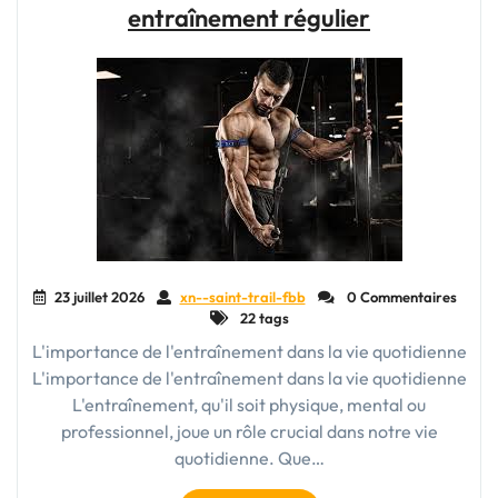
entraînement régulier
L’Équipement
Essentiel
pour
les
Aventuriers
des
Sentiers"
23 juillet 2026
xn--saint-trail-fbb
0 Commentaires
22 tags
L'importance de l'entraînement dans la vie quotidienne
L'importance de l'entraînement dans la vie quotidienne
L'entraînement, qu'il soit physique, mental ou
professionnel, joue un rôle crucial dans notre vie
quotidienne. Que…