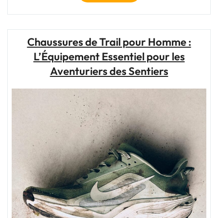
pour
un
Avenir
Meilleur
Chaussures de Trail pour Homme :
:
L’Équipement Essentiel pour les
Agir
Ensemble
Aventuriers des Sentiers
pour
un
Monde
Plus
Solidaire"