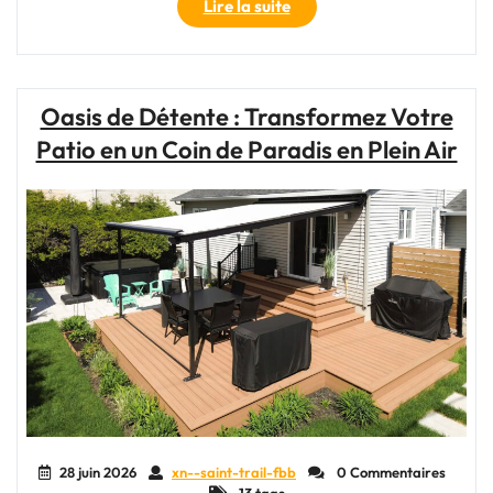
"Les
Lire la suite
Accessoires
Indispensables
pour
Équiper
Oasis de Détente : Transformez Votre
Votre
Patio en un Coin de Paradis en Plein Air
Camping-
Car"
28 juin 2026
xn--saint-trail-fbb
0 Commentaires