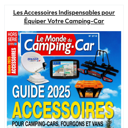
:
Cultiver
Les Accessoires Indispensables pour
des
Équiper Votre Camping-Car
liens
sociaux
pour
un
bien-
être
partagé"