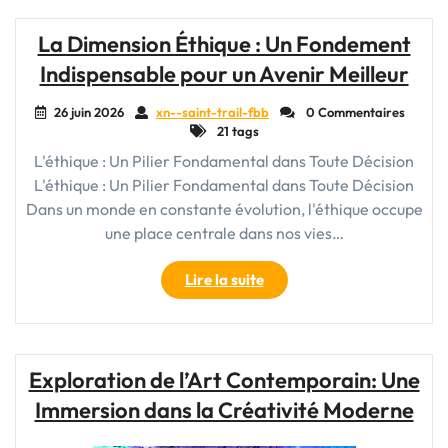
Car
:
La Dimension Éthique : Un Fondement
Les
Indispensable pour un Avenir Meilleur
Indispensables
Accessoires
26 juin 2026
xn--saint-trail-fbb
0 Commentaires
pour
21 tags
une
L'éthique : Un Pilier Fondamental dans Toute Décision
Aventure
L'éthique : Un Pilier Fondamental dans Toute Décision
Réussie"
Dans un monde en constante évolution, l'éthique occupe
une place centrale dans nos vies…
"La
Lire la suite
Dimension
Éthique
:
Un
Exploration de l’Art Contemporain: Une
Fondement
Immersion dans la Créativité Moderne
Indispensable
pour