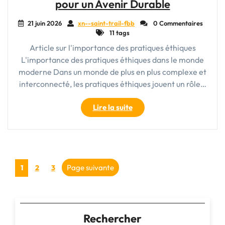
pour un Avenir Durable
de
l’Art"
21 juin 2026
xn--saint-trail-fbb
0 Commentaires
11 tags
Article sur l'importance des pratiques éthiques
L'importance des pratiques éthiques dans le monde
moderne Dans un monde de plus en plus complexe et
interconnecté, les pratiques éthiques jouent un rôle…
"Promouvoir
Lire la suite
des
Pratiques
Éthiques
pour
Pagination
un
Page
Page
Page
Page suivante
1
2
3
Avenir
des
Durable"
publications
Rechercher