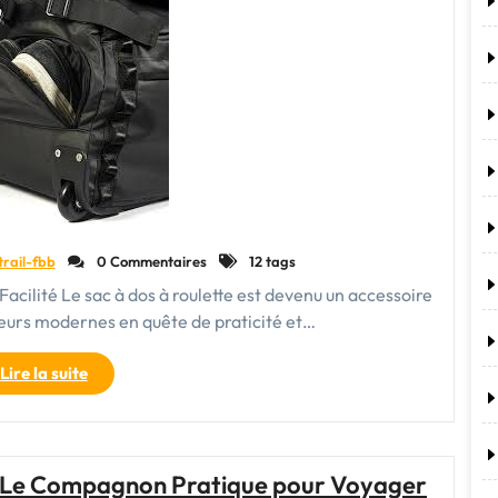
Roulette
pour
vos
Déplacements"
trail-fbb
0 Commentaires
12 tags
acilité Le sac à dos à roulette est devenu un accessoire
eurs modernes en quête de praticité et…
"Le
Lire la suite
Sac
à
Dos
à
e : Le Compagnon Pratique pour Voyager
Roulette