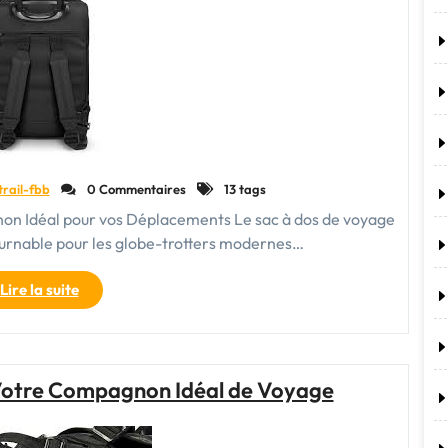
Plein
Air"
trail-fbb
0 Commentaires
13 tags
non Idéal pour vos Déplacements Le sac à dos de voyage
ournable pour les globe-trotters modernes…
"Découvrez
Lire la suite
l’Incontournable
Sac
à
Dos
: Votre Compagnon Idéal de Voyage
de
Voyage
à