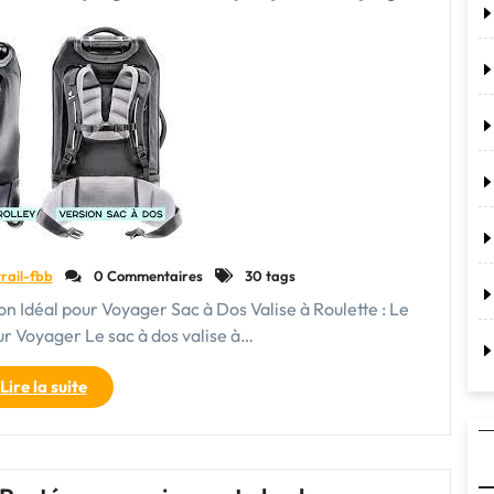
:
Votre
Compagnon
Idéal
de
Voyage"
rail-fbb
0 Commentaires
30 tags
n Idéal pour Voyager Sac à Dos Valise à Roulette : Le
 Voyager Le sac à dos valise à…
"Le
Lire la suite
Sac
à
Dos
Valise