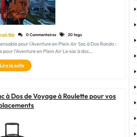
Idéal"
rail-fbb
0 Commentaires
20 tags
nsable pour l'Aventure en Plein Air Sac à Dos Rando :
pour l'Aventure en Plein Air Le sac à dos…
"Choisir
Lire la suite
le
Sac
à
Dos
c à Dos de Voyage à Roulette pour vos
Rando
placements
Parfait
pour
Vos
Aventures
en