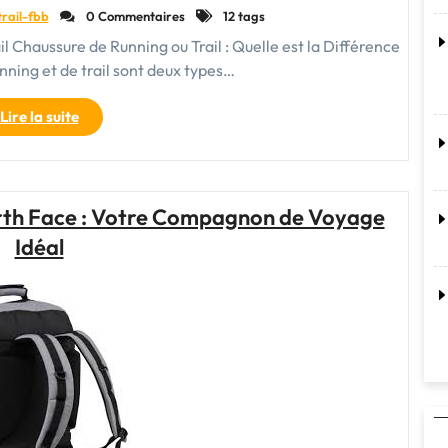
trail-fbb
0 Commentaires
12 tags
il Chaussure de Running ou Trail : Quelle est la Différence
nning et de trail sont deux types…
"Comment
Lire la suite
Choisir
Entre
Chaussure
de
orth Face : Votre Compagnon de Voyage
Running
Idéal
et
Chaussure
de
Trail
:
Le
Guide
Complet"