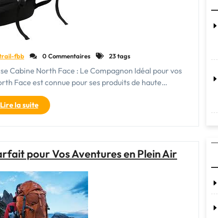
trail-fbb
0 Commentaires
23 tags
alise Cabine North Face : Le Compagnon Idéal pour vos
th Face est connue pour ses produits de haute…
"Découvrez
Lire la suite
la
Valise
Cabine
North
rfait pour Vos Aventures en Plein Air
Face
:
Votre
Compagnon
de
Voyage