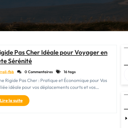
igide Pas Cher Idéale pour Voyager en
te Sérénité
trail-fbb
0 Commentaires
16 tags
ne Rigide Pas Cher : Pratique et Économique pour Vos
alliée idéale pour vos déplacements courts et vos…
"Trouvez
Lire la suite
Votre
Valise
Cabine
Rigide