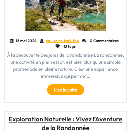
16 mai 2024
xn--saint-trail-fbb
0 Commentaires
13 tags
À la découverte des joies de la randonnée La randonnée,
une activité en plein essor, est bien plus qu'une simple
promenade en pleine nature. C'est une expérience
immersive qui permet…
"Les
Lire la suite
merveilles
des
randonnées
:
Exploration Naturelle : Vivez l’Aventure
Explorez
de la Randonnée
la