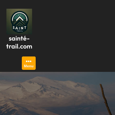
Passer
au
contenu
sainté-
trail.com
Menu