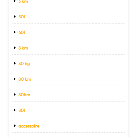
3 km
50l
60l
8 km
80 kg
80 km
80km
80l
accessoire