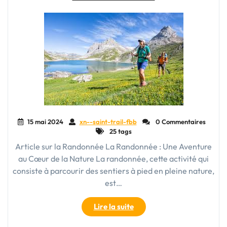
nature
à
pied"
15 mai 2024
xn--saint-trail-fbb
0 Commentaires
25 tags
Article sur la Randonnée La Randonnée : Une Aventure
au Cœur de la Nature La randonnée, cette activité qui
consiste à parcourir des sentiers à pied en pleine nature,
est…
"Exploration
Lire la suite
Naturelle