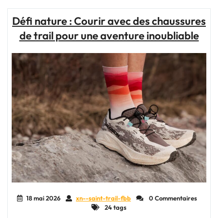
Polyvalente
:
Défi nature : Courir avec des chaussures
Courir
de trail pour une aventure inoubliable
sur
Route
en
Toute
Confort"
18 mai 2026
xn--saint-trail-fbb
0 Commentaires
24 tags