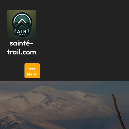
Passer
au
contenu
sainté-
trail.com
Menu