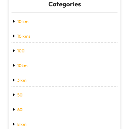
Categories
10 km
10 kms
100l
10km
3 km
50l
60l
8 km