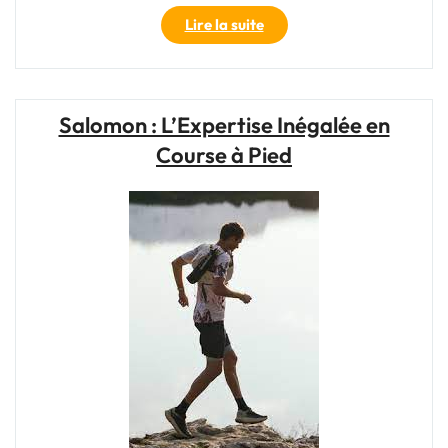
sentier"
"Salomon
Lire la suite
pour
Courir
:
L’Art
Salomon : L’Expertise Inégalée en
de
Course à Pied
l’Aventure
en
Mouvement"