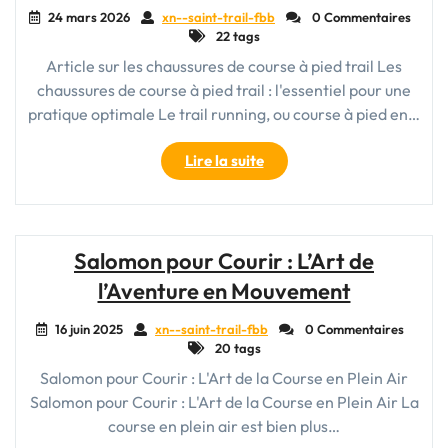
24 mars 2026
xn--saint-trail-fbb
0 Commentaires
22 tags
Article sur les chaussures de course à pied trail Les
chaussures de course à pied trail : l'essentiel pour une
pratique optimale Le trail running, ou course à pied en…
"Guide
Lire la suite
d’achat
des
meilleures
chaussures
Salomon pour Courir : L’Art de
de
l’Aventure en Mouvement
trail
running
16 juin 2025
xn--saint-trail-fbb
0 Commentaires
pour
20 tags
la
Salomon pour Courir : L'Art de la Course en Plein Air
course
Salomon pour Courir : L'Art de la Course en Plein Air La
à
pied
course en plein air est bien plus…
en