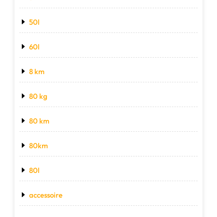
50l
60l
8 km
80 kg
80 km
80km
80l
accessoire