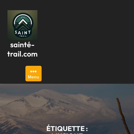
Passer
au
contenu
sainté-
trail.com
Menu
ÉTIQUETTE :