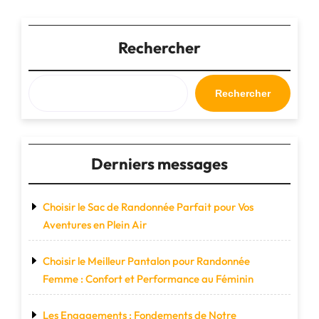
:
Un
Paradis
Rechercher
du
Shopping
pour
Rechercher
les
Passionnés
de
Mode"
Derniers messages
Choisir le Sac de Randonnée Parfait pour Vos
Aventures en Plein Air
Choisir le Meilleur Pantalon pour Randonnée
Femme : Confort et Performance au Féminin
Les Engagements : Fondements de Notre