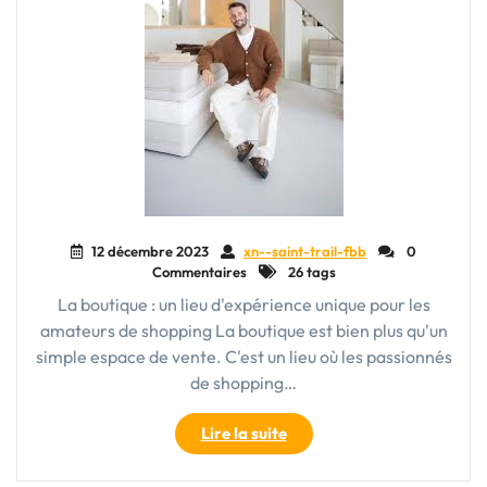
12 décembre 2023
xn--saint-trail-fbb
0
Commentaires
26 tags
La boutique : un lieu d'expérience unique pour les
amateurs de shopping La boutique est bien plus qu'un
simple espace de vente. C'est un lieu où les passionnés
de shopping…
"La
Lire la suite
Boutique
Élégante