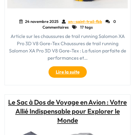
24 novembre 2025
xn--saint-trail-fbb
0
Commentaires
17 tags
Article sur les chaussures de trail running Salomon XA
Pro 3D V8 Gore-Tex Chaussures de trail running
Salomon XA Pro 3D V8 Gore-Tex : La fusion parfaite de
performances et…
"Chaussures
Lire la suite
de
trail
running
Salomon
Le Sac à Dos de Voyage en Avion : Votre
XA
Allié Indispensable pour Explorer le
Pro
3D
Monde
V8
Gore-