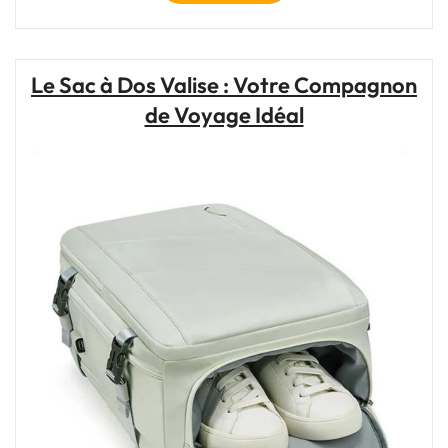
Votre
Compagnon
Idéal
avec
Le Sac à Dos Valise : Votre Compagnon
un
de Voyage Idéal
Sac
Week-
End
Pas
Cher"