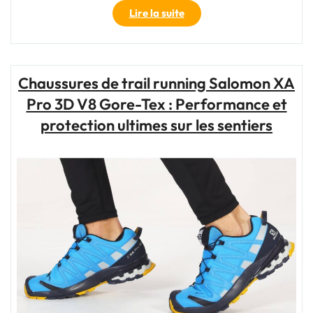
"Le
Lire la suite
sac
de
voyage
cabine
Chaussures de trail running Salomon XA
Eastpak
Pro 3D V8 Gore-Tex : Performance et
:
le
protection ultimes sur les sentiers
compagnon
idéal
pour
voyager
léger"