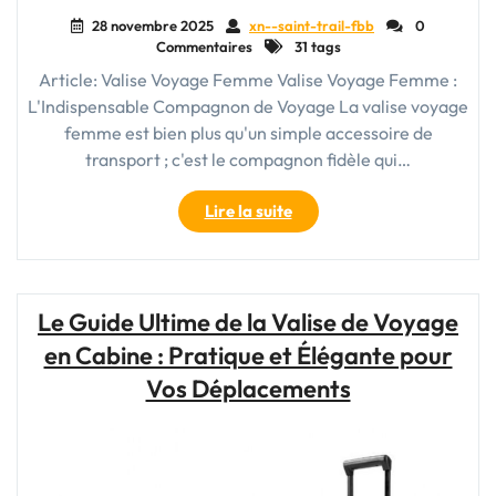
28 novembre 2025
xn--saint-trail-fbb
0
Commentaires
31 tags
Article: Valise Voyage Femme Valise Voyage Femme :
L'Indispensable Compagnon de Voyage La valise voyage
femme est bien plus qu'un simple accessoire de
transport ; c'est le compagnon fidèle qui…
"Guide
Lire la suite
d’Achat:
Comment
Choisir
la
Le Guide Ultime de la Valise de Voyage
Meilleure
en Cabine : Pratique et Élégante pour
Valise
Voyage
Vos Déplacements
Femme"