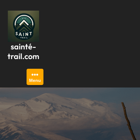
Passer
au
contenu
sainté-
trail.com
Menu