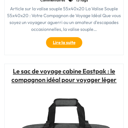
Commentaires
13 tags
Article sur la valise souple 55x40x20 La Valise Souple
55x40x20 : Votre Compagnon de Voyage Idéal Que vous
soyez un voyageur aguerri ou un amateur d'escapades
occasionnelles, la valise souple…
"La
Lire la suite
Valise
Souple
55x40x20
:
Le sac de voyage cabine Eastpak : le
Votre
compagnon idéal pour voyager léger
Compagnon
de
Voyage
Idéal"