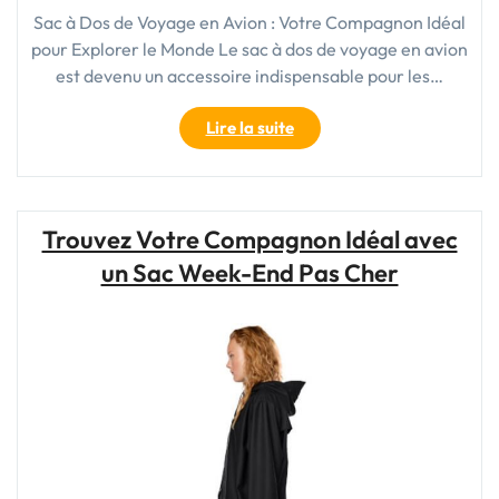
Sac à Dos de Voyage en Avion : Votre Compagnon Idéal
pour Explorer le Monde Le sac à dos de voyage en avion
est devenu un accessoire indispensable pour les…
"Le
Lire la suite
Sac
à
Dos
de
Trouvez Votre Compagnon Idéal avec
Voyage
un Sac Week-End Pas Cher
en
Avion
:
Votre
Allié
Indispensable
pour
Explorer
le
Monde"