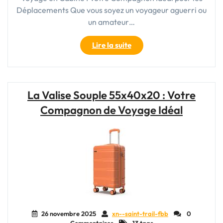
Déplacements Que vous soyez un voyageur aguerri ou
un amateur…
"Le
Lire la suite
Guide
Ultime
de
la
La Valise Souple 55x40x20 : Votre
Valise
Compagnon de Voyage Idéal
de
Voyage
en
Cabine
:
Pratique
et
Élégante
pour
Vos
26 novembre 2025
xn--saint-trail-fbb
0
Déplacements"