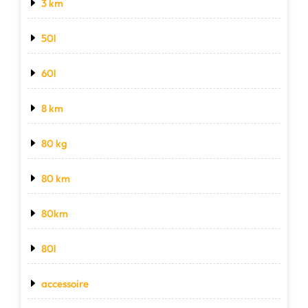
3 km
50l
60l
8 km
80 kg
80 km
80km
80l
accessoire