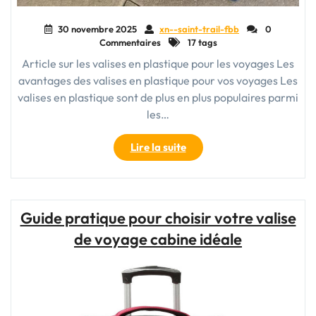
30 novembre 2025
xn--saint-trail-fbb
0
Commentaires
17 tags
Article sur les valises en plastique pour les voyages Les
avantages des valises en plastique pour vos voyages Les
valises en plastique sont de plus en plus populaires parmi
les…
"Les
Lire la suite
avantages
d’une
valise
en
Guide pratique pour choisir votre valise
plastique
de voyage cabine idéale
pour
un
voyage
pratique"