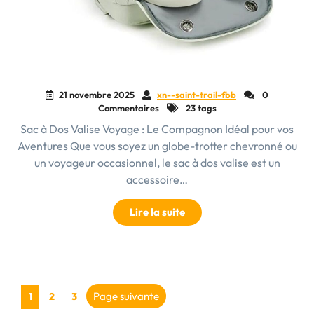
21 novembre 2025
xn--saint-trail-fbb
0
Commentaires
23 tags
Sac à Dos Valise Voyage : Le Compagnon Idéal pour vos
Aventures Que vous soyez un globe-trotter chevronné ou
un voyageur occasionnel, le sac à dos valise est un
accessoire…
"Le
Lire la suite
Sac
à
Dos
Valise
Pagination
:
Page
Page
Page
Page suivante
1
2
3
Votre