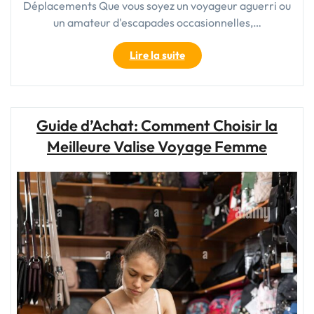
Déplacements Que vous soyez un voyageur aguerri ou
un amateur d'escapades occasionnelles,…
"Guide
Lire la suite
pratique
pour
choisir
votre
Guide d’Achat: Comment Choisir la
valise
Meilleure Valise Voyage Femme
de
voyage
cabine
idéale"