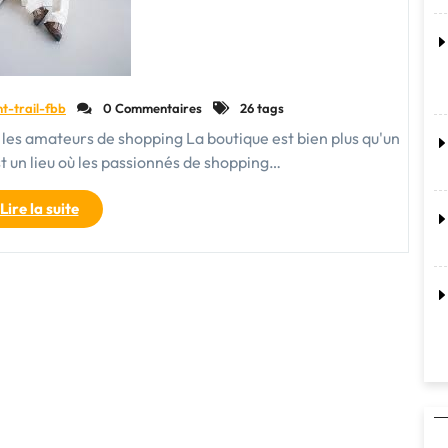
nt-trail-fbb
0 Commentaires
26 tags
r les amateurs de shopping La boutique est bien plus qu'un
t un lieu où les passionnés de shopping…
"La
Lire la suite
Boutique
Élégante
:
Un
Paradis
du
Shopping
pour
les
Passionnés