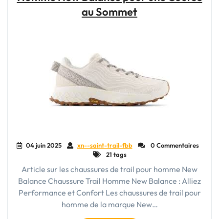
et
au Sommet
Confort
Réunis"
04 juin 2025
xn--saint-trail-fbb
0 Commentaires
21 tags
Article sur les chaussures de trail pour homme New
Balance Chaussure Trail Homme New Balance : Alliez
Performance et Confort Les chaussures de trail pour
homme de la marque New…