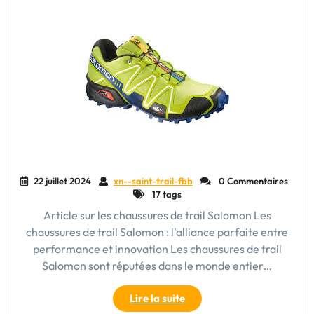
entre
style
et
fonctionnalité"
22 juillet 2024
xn--saint-trail-fbb
0 Commentaires
17 tags
Article sur les chaussures de trail Salomon Les
chaussures de trail Salomon : l'alliance parfaite entre
performance et innovation Les chaussures de trail
Salomon sont réputées dans le monde entier…
"Découvrez
Lire la suite
l’excellence