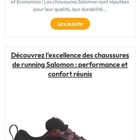
et Économies ! Les chaussures Salomon sont réputées
pour leur qualité, leur durabilité…
"Trouvez
Lire la suite
vos
Chaussures
Salomon
Trail
Découvrez l’excellence des chaussures
à
de running Salomon : performance et
Prix
Abordable
confort réunis
!"