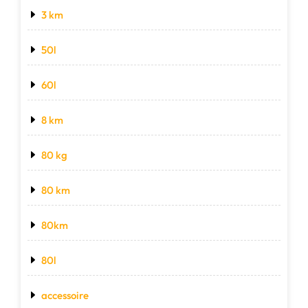
3 km
50l
60l
8 km
80 kg
80 km
80km
80l
accessoire