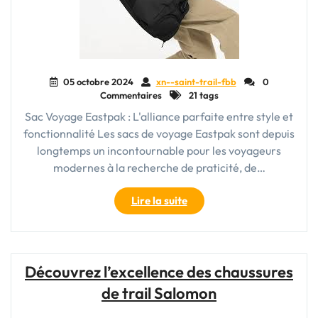
05 octobre 2024
xn--saint-trail-fbb
0
Commentaires
21 tags
Sac Voyage Eastpak : L'alliance parfaite entre style et
fonctionnalité Les sacs de voyage Eastpak sont depuis
longtemps un incontournable pour les voyageurs
modernes à la recherche de praticité, de…
"Le
Lire la suite
sac
de
voyage
Eastpak
Découvrez l’excellence des chaussures
:
de trail Salomon
l’alliance
parfaite