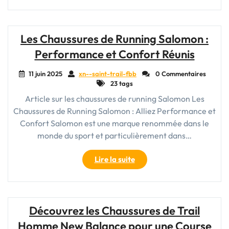
des
chaussures
de
Les Chaussures de Running Salomon :
running
Performance et Confort Réunis
Salomon
:
11 juin 2025
xn--saint-trail-fbb
0 Commentaires
performance
23 tags
et
Article sur les chaussures de running Salomon Les
confort
Chaussures de Running Salomon : Alliez Performance et
réunis"
Confort Salomon est une marque renommée dans le
monde du sport et particulièrement dans…
"Les
Lire la suite
Chaussures
de
Running
Salomon
Découvrez les Chaussures de Trail
:
Homme New Balance pour une Course
Performance