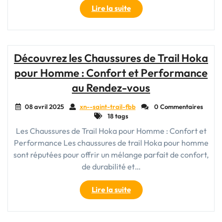
"Découvrez
Lire la suite
les
Chaussures
de
Trail
Découvrez les Chaussures de Trail Hoka
Homme
pour Homme : Confort et Performance
New
Balance
au Rendez-vous
pour
une
08 avril 2025
xn--saint-trail-fbb
0 Commentaires
18 tags
Course
au
Les Chaussures de Trail Hoka pour Homme : Confort et
Sommet"
Performance Les chaussures de trail Hoka pour homme
sont réputées pour offrir un mélange parfait de confort,
de durabilité et…
"Découvrez
Lire la suite
les
Chaussures
de