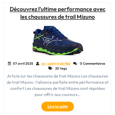
Trail
Découvrez l’ultime performance avec
Hoka
les chaussures de trail Mizuno
pour
Homme
:
Confort
et
Performance
au
Rendez-
vous"
07 avril 2025
xn--saint-trail-fbb
0 Commentaires
20 tags
Article sur les chaussures de trail Mizuno Les chaussures
de trail Mizuno : l'alliance parfaite entre performance et
confort Les chaussures de trail Mizuno sont réputées
pour offrir aux coureurs…
"Découvrez
Lire la suite
l’ultime