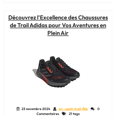
performance
avec
les
Découvrez l’Excellence des Chaussures
chaussures
de Trail Adidas pour Vos Aventures en
de
trail
Plein Air
Mizuno"
23 novembre 2024
xn--saint-trail-fbb
0
Commentaires
21 tags