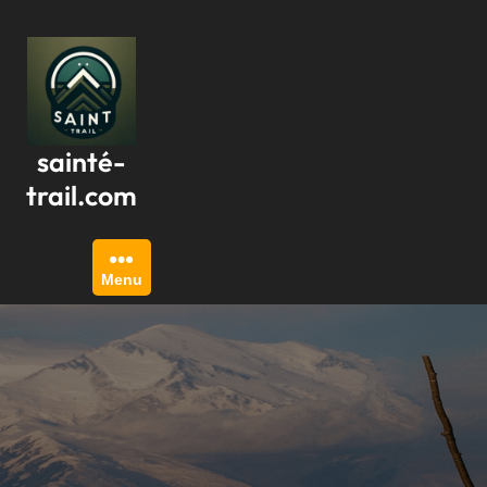
Passer
au
contenu
sainté-
trail.com
Menu