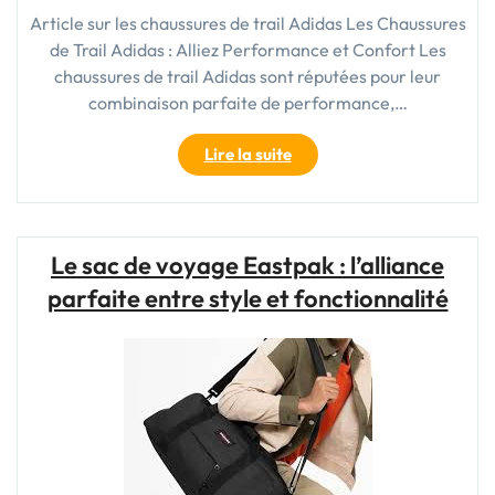
Article sur les chaussures de trail Adidas Les Chaussures
de Trail Adidas : Alliez Performance et Confort Les
chaussures de trail Adidas sont réputées pour leur
combinaison parfaite de performance,…
"Découvrez
Lire la suite
l’Excellence
des
Chaussures
de
Le sac de voyage Eastpak : l’alliance
Trail
parfaite entre style et fonctionnalité
Adidas
pour
Vos
Aventures
en
Plein
Air"