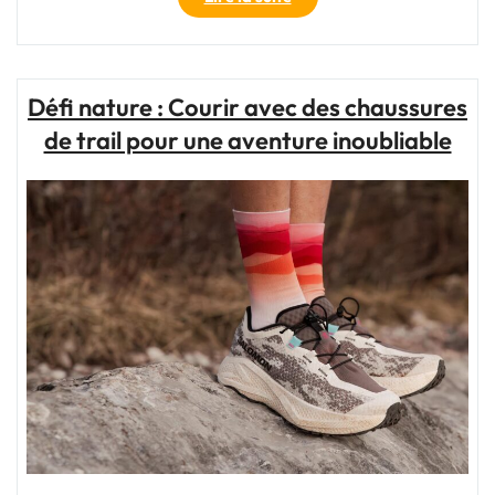
de
Trail
Polyvalente
:
Défi nature : Courir avec des chaussures
Courir
de trail pour une aventure inoubliable
sur
Route
en
Toute
Confort"