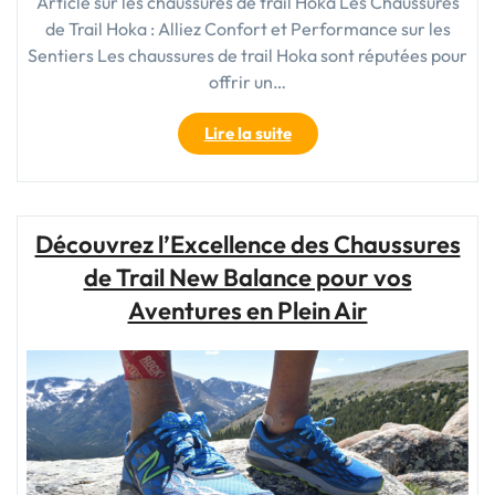
Article sur les chaussures de trail Hoka Les Chaussures
de Trail Hoka : Alliez Confort et Performance sur les
Sentiers Les chaussures de trail Hoka sont réputées pour
offrir un…
"Découvrez
Lire la suite
l’Excellence
des
Chaussures
de
Découvrez l’Excellence des Chaussures
Trail
de Trail New Balance pour vos
Hoka
pour
Aventures en Plein Air
vos
Aventures
en
Plein
Air"