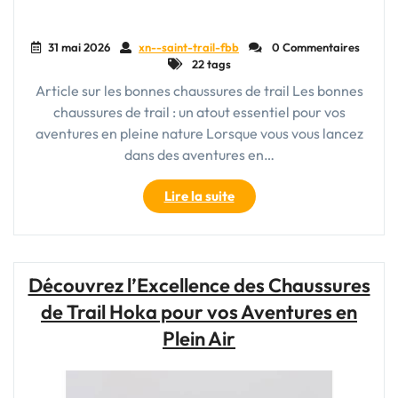
31 mai 2026
xn--saint-trail-fbb
0 Commentaires
22 tags
Article sur les bonnes chaussures de trail Les bonnes
chaussures de trail : un atout essentiel pour vos
aventures en pleine nature Lorsque vous vous lancez
dans des aventures en…
"Choisir
Lire la suite
la
bonne
chaussure
de
Découvrez l’Excellence des Chaussures
trail
de Trail Hoka pour vos Aventures en
:
l’essentiel
Plein Air
pour
vos
aventures