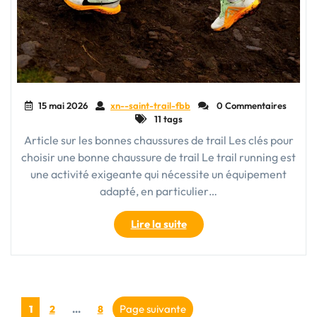
15 mai 2026
xn--saint-trail-fbb
0 Commentaires
11 tags
Article sur les bonnes chaussures de trail Les clés pour
choisir une bonne chaussure de trail Le trail running est
une activité exigeante qui nécessite un équipement
adapté, en particulier…
"Choisir
Lire la suite
la
Bonne
Chaussure
de
Pagination
Trail
Page
Page
Page
Page suivante
1
2
…
8
: