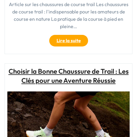
Article sur les chaussures de course trail Les chaussures
de course trail : l'indispensable pour les amateurs de
course en nature La pratique de la course à pied en
pleine…
"Choisir
Lire la suite
la
Bonne
Chaussure
de
Choisir la Bonne Chaussure de Trail : Les
Course
Clés pour une Aventure Réussie
Trail
pour
Vos
Aventures
en
Pleine
Nature"