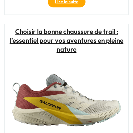
"Choisir
Lire la suite
les
Meilleures
Chaussures
de
Choisir la bonne chaussure de trail :
Running
l’essentiel pour vos aventures en pleine
Trail
pour
nature
Vos
Aventures
en
Plein
Air"