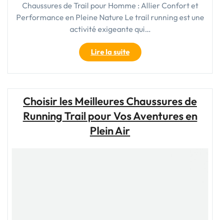
Chaussures de Trail pour Homme : Allier Confort et
Performance en Pleine Nature Le trail running est une
activité exigeante qui…
"Chaussures
Lire la suite
de
Trail
pour
Homme
Choisir les Meilleures Chaussures de
:
Running Trail pour Vos Aventures en
L’Équipement
Essentiel
Plein Air
pour
les
Aventuriers
des
Sentiers"