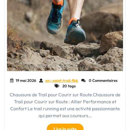
vos
Aventures
en
Plein
Air"
19 mai 2026
xn--saint-trail-fbb
0 Commentaires
20 tags
Chaussure de Trail pour Courir sur Route Chaussure de
Trail pour Courir sur Route : Allier Performance et
Confort Le trail running est une activité passionnante
qui permet aux coureurs…
"Chaussure
Lire la suite