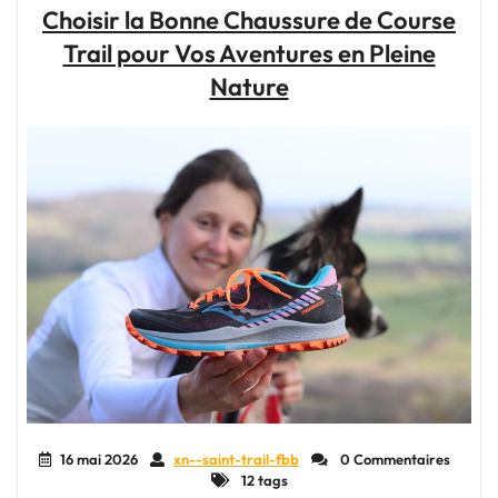
des
Choisir la Bonne Chaussure de Course
chaussures
Trail pour Vos Aventures en Pleine
de
trail
Nature
:
Une
alternative
à
considérer"
16 mai 2026
xn--saint-trail-fbb
0 Commentaires
12 tags