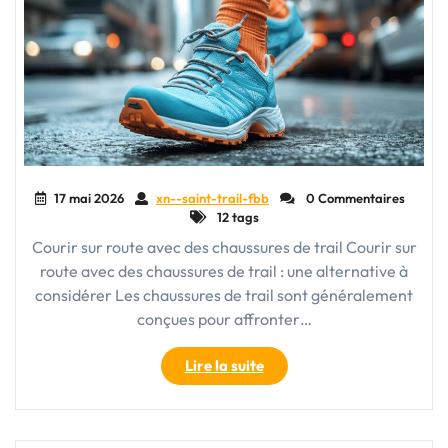
17 mai 2026
xn--saint-trail-fbb
0 Commentaires
12 tags
Courir sur route avec des chaussures de trail Courir sur
route avec des chaussures de trail : une alternative à
considérer Les chaussures de trail sont généralement
conçues pour affronter…
"Courir
Lire la suite
sur
route
avec