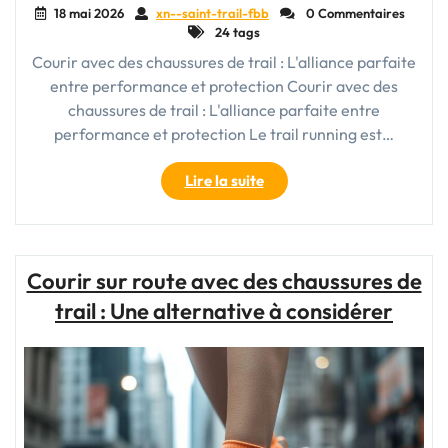
18 mai 2026
xn--saint-trail-fbb
0 Commentaires
24 tags
Courir avec des chaussures de trail : L'alliance parfaite
entre performance et protection Courir avec des
chaussures de trail : L'alliance parfaite entre
performance et protection Le trail running est…
"Défi
Lire la suite
nature
:
Courir
avec
Courir sur route avec des chaussures de
des
trail : Une alternative à considérer
chaussures
de
trail
pour
une
aventure
inoubliable"