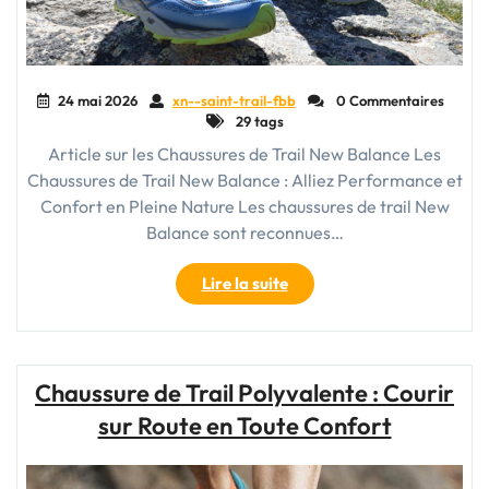
24 mai 2026
xn--saint-trail-fbb
0 Commentaires
29 tags
Article sur les Chaussures de Trail New Balance Les
Chaussures de Trail New Balance : Alliez Performance et
Confort en Pleine Nature Les chaussures de trail New
Balance sont reconnues…
"Découvrez
Lire la suite
l’Excellence
des
Chaussures
de
Chaussure de Trail Polyvalente : Courir
Trail
sur Route en Toute Confort
New
Balance
pour