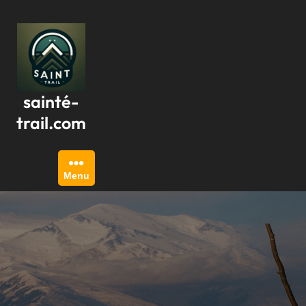
Passer
au
contenu
sainté-
trail.com
Menu