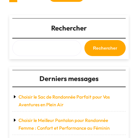
des
Les
Clés
publications
pour
Rechercher
une
Aventure
Réussie"
Rechercher
Derniers messages
Choisir le Sac de Randonnée Parfait pour Vos
Aventures en Plein Air
Choisir le Meilleur Pantalon pour Randonnée
Femme : Confort et Performance au Féminin