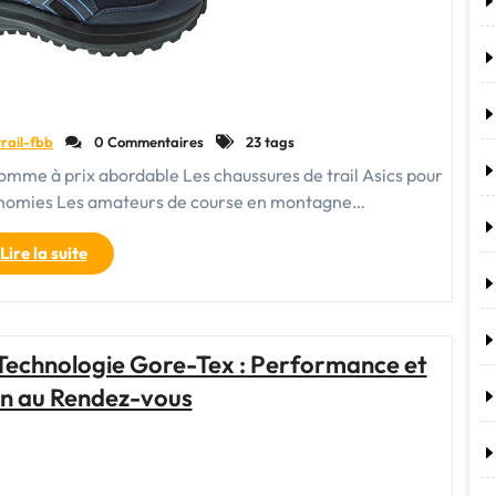
trail-fbb
0 Commentaires
23 tags
 homme à prix abordable Les chaussures de trail Asics pour
onomies Les amateurs de course en montagne…
"Chaussures
Lire la suite
de
trail
Asics
pour
Technologie Gore-Tex : Performance et
homme
on au Rendez-vous
:
Performance
à
prix
abordable"