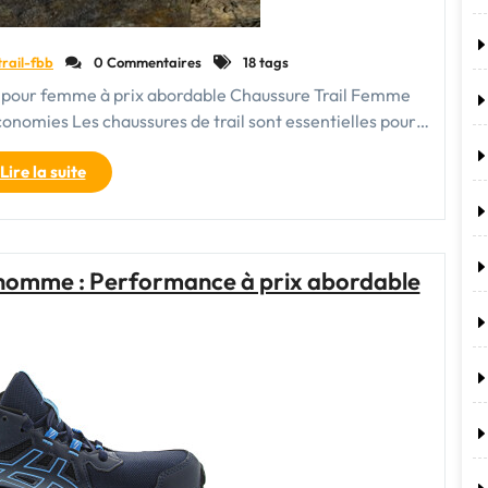
trail-fbb
0 Commentaires
18 tags
on pour femme à prix abordable Chaussure Trail Femme
onomies Les chaussures de trail sont essentielles pour…
"Trouvez
Lire la suite
vos
Chaussures
de
Trail
r homme : Performance à prix abordable
Femme
Salomon
à
Prix
Abordable
!"