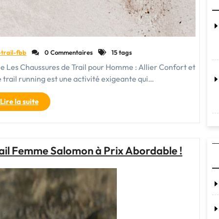
-trail-fbb
0 Commentaires
15 tags
e Les Chaussures de Trail pour Homme : Allier Confort et
rail running est une activité exigeante qui…
"Chaussures
Lire la suite
de
Trail
pour
Homme
ail Femme Salomon à Prix Abordable !
:
L’Équipement
Essentiel
pour
les
Aventuriers