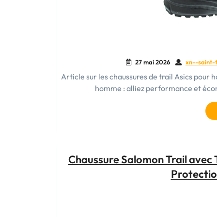
27 mai 2026
xn--saint-
Article sur les chaussures de trail Asics pour
homme : alliez performance et éc
Chaussure Salomon Trail avec 
Protecti