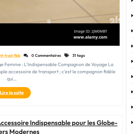
nt-trail-fbb
0 Commentaires
31 tags
age Femme : L'Indispensable Compagnon de Voyage La
ple accessoire de transport ; c'est le compagnon fidèle
qui…
"Guide
Lire la suite
d’Achat:
Comment
Choisir
la
ccessoire Indispensable pour les Globe-
Meilleure
ters Modernes
Valise