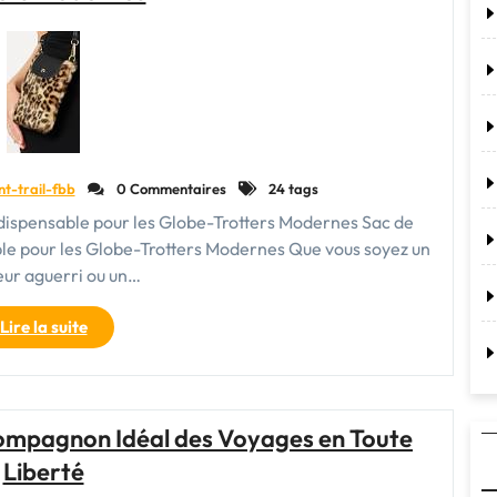
Voyage
Femme"
nt-trail-fbb
0 Commentaires
24 tags
dispensable pour les Globe-Trotters Modernes Sac de
le pour les Globe-Trotters Modernes Que vous soyez un
ur aguerri ou un…
"Le
Lire la suite
Sac
de
Voyage
Tendance
Compagnon Idéal des Voyages en Toute
:
Liberté
L’Accessoire
Indispensable