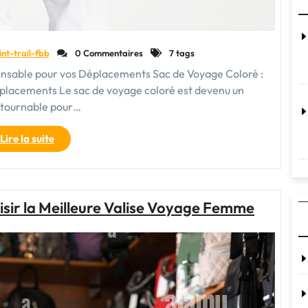
int-trail-fbb
0 Commentaires
7 tags
pensable pour vos Déplacements Sac de Voyage Coloré :
éplacements Le sac de voyage coloré est devenu un
tournable pour…
"Égayez
Lire la suite
vos
Déplacements
avec
un
sir la Meilleure Valise Voyage Femme
Sac
de
Voyage
Coloré"