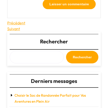
Navigation
Article
Précédent
précédent
Article
Suivant
de
suivant
l’article
Rechercher
Rechercher
Derniers messages
Choisir le Sac de Randonnée Parfait pour Vos
Aventures en Plein Air