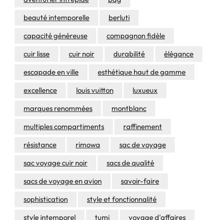
beauté intemporelle
berluti
capacité généreuse
compagnon fidèle
cuir lisse
cuir noir
durabilité
élégance
escapade en ville
esthétique haut de gamme
excellence
louis vuitton
luxueux
marques renommées
montblanc
multiples compartiments
raffinement
résistance
rimowa
sac de voyage
sac voyage cuir noir
sacs de qualité
sacs de voyage en avion
savoir-faire
sophistication
style et fonctionnalité
style intemporel
tumi
voyage d'affaires