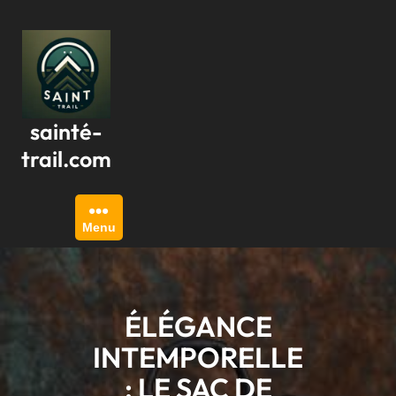
Passer
au
contenu
sainté-
trail.com
Menu
ÉLÉGANCE
INTEMPORELLE
: LE SAC DE