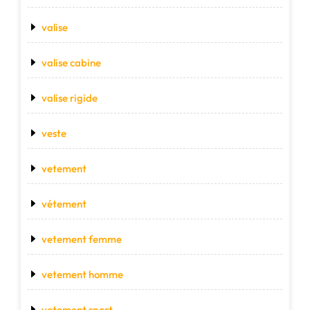
valise
valise cabine
valise rigide
veste
vetement
vétement
vetement femme
vetement homme
vetement sport