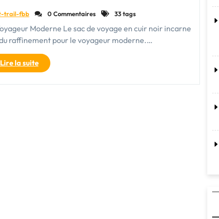
t-trail-fbb
0 Commentaires
33 tags
Voyageur Moderne Le sac de voyage en cuir noir incarne
 du raffinement pour le voyageur moderne.…
"Élégance
Lire la suite
intemporelle
:
Le
Sac
de
Voyage
en
Cuir
Noir"