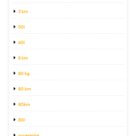
3 km
50l
60l
8 km
80 kg
80 km
80km
80l
accessoire