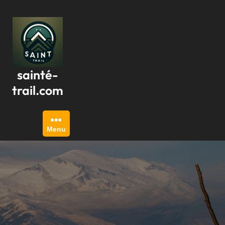
Passer
au
contenu
sainté-
trail.com
Menu