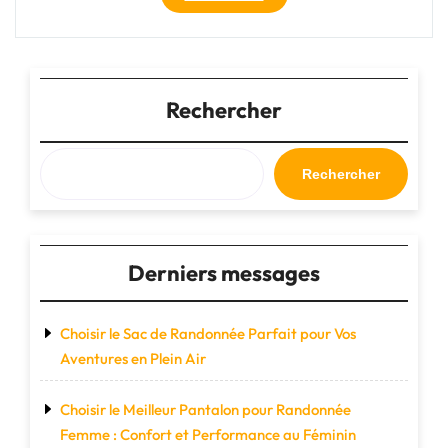
Sac
de
Voyage
Luxe
:
Rechercher
L’Élégance
en
Déplacement"
Rechercher
Derniers messages
Choisir le Sac de Randonnée Parfait pour Vos
Aventures en Plein Air
Choisir le Meilleur Pantalon pour Randonnée
Femme : Confort et Performance au Féminin