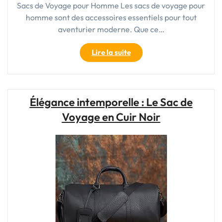
Sacs de Voyage pour Homme Les sacs de voyage pour
homme sont des accessoires essentiels pour tout
aventurier moderne. Que ce…
"Choisir
Lire la suite
le
Meilleur
Sac
de
Élégance intemporelle : Le Sac de
Voyage
Voyage en Cuir Noir
pour
Homme
:
Guide
d’Achat
et
Recommandations"