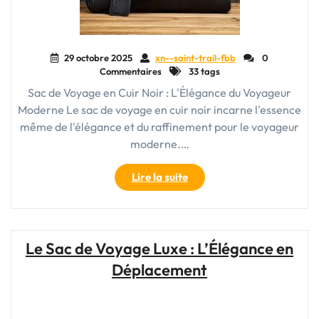
29 octobre 2025
xn--saint-trail-fbb
0
Commentaires
33 tags
Sac de Voyage en Cuir Noir : L'Élégance du Voyageur
Moderne Le sac de voyage en cuir noir incarne l'essence
même de l'élégance et du raffinement pour le voyageur
moderne.…
"Élégance
Lire la suite
intemporelle
:
Le
Sac
Le Sac de Voyage Luxe : L’Élégance en
de
Déplacement
Voyage
en
Cuir
Noir"