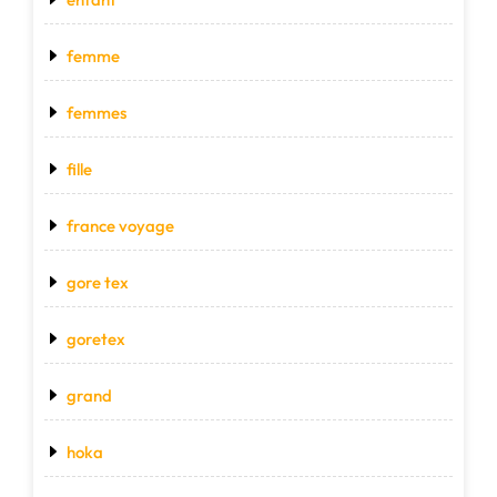
femme
femmes
fille
france voyage
gore tex
goretex
grand
hoka