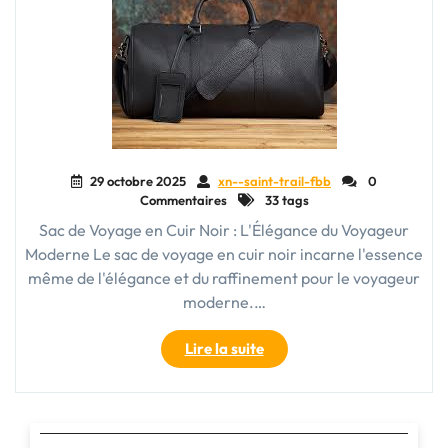
29 octobre 2025
xn--saint-trail-fbb
0
Commentaires
33 tags
Sac de Voyage en Cuir Noir : L'Élégance du Voyageur
Moderne Le sac de voyage en cuir noir incarne l'essence
même de l'élégance et du raffinement pour le voyageur
moderne.…
"Élégance
Lire la suite
intemporelle
:
Le
Sac