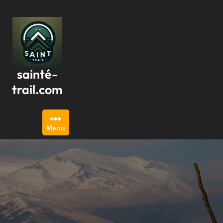
Passer
au
contenu
sainté-
trail.com
Menu