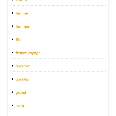
femme
femmes
fille
france voyage
gore tex
goretex
grand
hoka