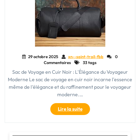
29 octobre 2025
xn--saint-trail-fbb
0
Commentaires
33 tags
Sac de Voyage en Cuir Noir : L'Élégance du Voyageur
Moderne Le sac de voyage en cuir noir incarne l'essence
même de l'élégance et du raffinement pour le voyageur
moderne.…
"Élégance
Lire la suite
intemporelle
:
Le
Sac