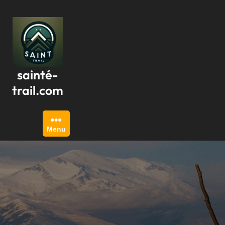
Passer
au
contenu
sainté-
trail.com
Menu