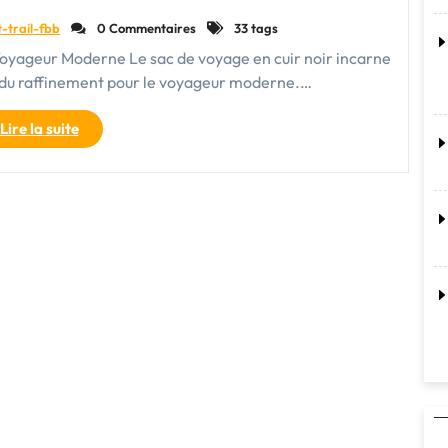
t-trail-fbb
0 Commentaires
33 tags
Voyageur Moderne Le sac de voyage en cuir noir incarne
 du raffinement pour le voyageur moderne.…
"Élégance
Lire la suite
intemporelle
:
Le
Sac
de
Voyage
en
Cuir
Noir"