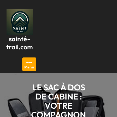
Passer
au
contenu
sainté-
trail.com
Menu
LE SAC À DOS
DE CABINE :
VOTRE
COMPAGNON