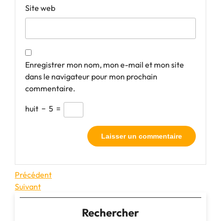
Site web
Enregistrer mon nom, mon e-mail et mon site
dans le navigateur pour mon prochain
commentaire.
huit
−
5
=
Navigation
Article
Précédent
précédent
Article
Suivant
de
suivant
l’article
Rechercher