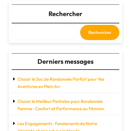
de
Cabine
Rechercher
:
Votre
Compagnon
Rechercher
de
Voyage
Pratique
et
Derniers messages
Élégant"
Choisir le Sac de Randonnée Parfait pour Vos
Aventures en Plein Air
Choisir le Meilleur Pantalon pour Randonnée
Femme : Confort et Performance au Féminin
Les Engagements : Fondements de Notre
Intégrité et Impact sur le Monde