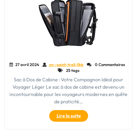
27 avril 2024
xn--saint-trail-fbb
0 Commentaires
25 tags
Sac à Dos de Cabine : Votre Compagnon Idéal pour
Voyager Léger Le sac à dos de cabine est devenu un
incontournable pour les voyageurs modernes en quête
de praticité…
"Le
Lire la suite
Sac
à
Dos