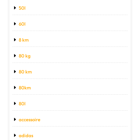
50l
60l
8 km
80 kg
80 km
80km
80l
accessoire
adidas