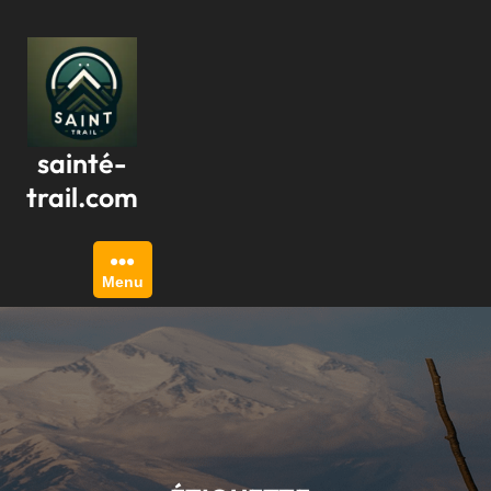
Passer
au
contenu
sainté-
trail.com
Menu