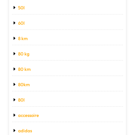
50l
60l
8 km
80 kg
80 km
80km
80l
accessoire
adidas