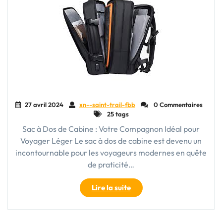
27 avril 2024
xn--saint-trail-fbb
0 Commentaires
25 tags
Sac à Dos de Cabine : Votre Compagnon Idéal pour
Voyager Léger Le sac à dos de cabine est devenu un
incontournable pour les voyageurs modernes en quête
de praticité…
"Le
Lire la suite
Sac
à
Dos