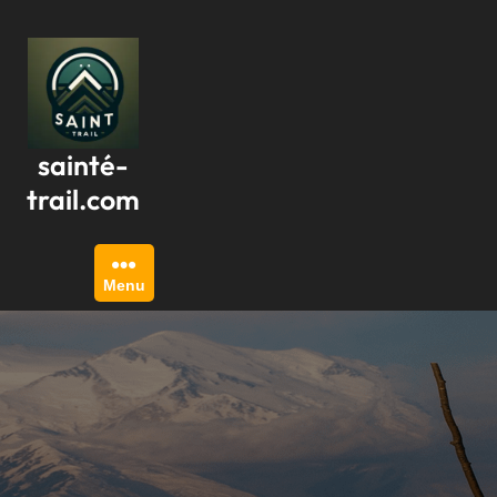
Passer
au
contenu
sainté-
trail.com
Menu