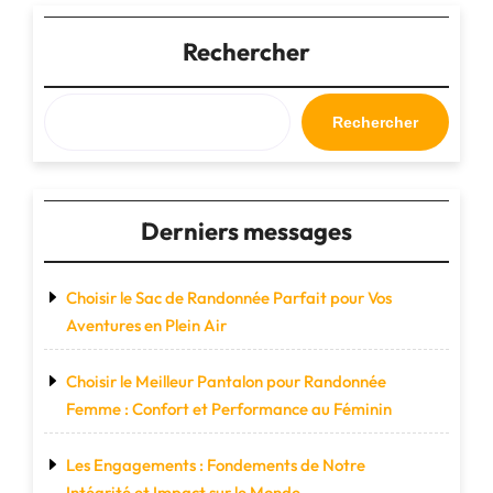
de
Cabine
Rechercher
:
Votre
Compagnon
Rechercher
de
Voyage
Pratique
et
Derniers messages
Élégant"
Choisir le Sac de Randonnée Parfait pour Vos
Aventures en Plein Air
Choisir le Meilleur Pantalon pour Randonnée
Femme : Confort et Performance au Féminin
Les Engagements : Fondements de Notre
Intégrité et Impact sur le Monde