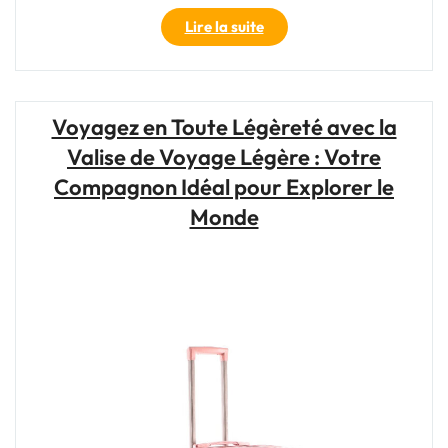
"Le
Lire la suite
Sac
à
Dos
:
Voyagez en Toute Légèreté avec la
Votre
Valise de Voyage Légère : Votre
Compagnon
Indispensable
Compagnon Idéal pour Explorer le
pour
Monde
un
Voyage
Léger
et
Pratique"