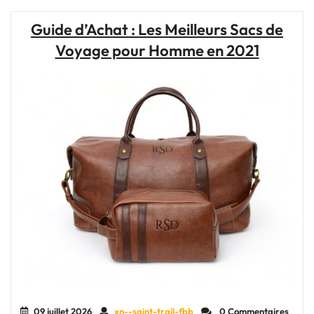
:
votre
Guide d’Achat : Les Meilleurs Sacs de
allié
Voyage pour Homme en 2021
de
voyage
incontournable"
09 juillet 2026
xn--saint-trail-fbb
0 Commentaires