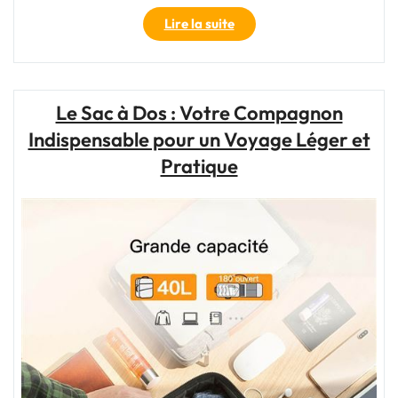
"Voyage
Lire la suite
Léger
et
Pratique
:
Le Sac à Dos : Votre Compagnon
Optez
Indispensable pour un Voyage Léger et
pour
le
Pratique
Sac
à
Dos
Plus
Bagage
Cabine"