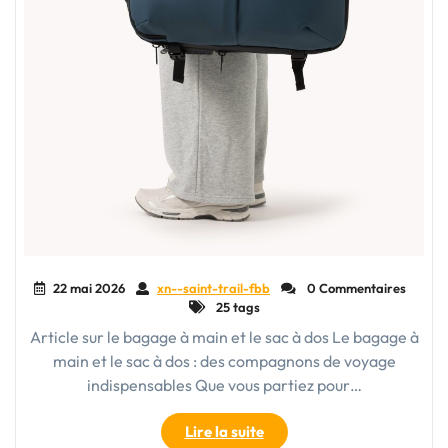
22 mai 2026
xn--saint-trail-fbb
0 Commentaires
25 tags
Article sur le bagage à main et le sac à dos Le bagage à
main et le sac à dos : des compagnons de voyage
indispensables Que vous partiez pour…
"Comparaison
Lire la suite