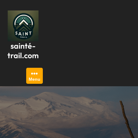
Passer
au
contenu
sainté-
trail.com
Menu