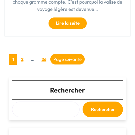
chaque gramme compte. C'est pourquoi la valise de
voyage légère est devenue…
"Voyagez
Lire la suite
en
Toute
Légèreté
avec
Pagination
la
Page
Page
Page
Page suivante
1
2
…
26
Valise
des
de
Voyage
publications
Légère
Rechercher
:
Votre
Compagnon
Idéal
Rechercher
pour
Explorer
le