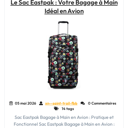
Le Sac Eastpak : Votre Bagage à Main
Votre
Idéal en Avion
Compagnon
Unique
pour
Explorer
le
Monde"
05 mai 2026
xn--saint-trail-fbb
0 Commentaires
14 tags
Sac Eastpak Bagage à Main en Avion : Pratique et
Fonctionnel Sac Eastpak Bagage à Main en Avion :