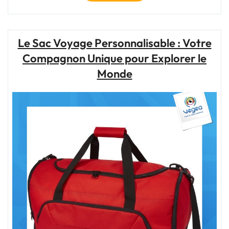
entre
le
bagage
à
Le Sac Voyage Personnalisable : Votre
main
Compagnon Unique pour Explorer le
et
le
Monde
sac
à
dos
:
Quel
compagnon
de
voyage
choisir
?"