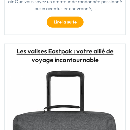
air Que vous soyez un amateur de randonnée passionné
ou un aventurier chevronné,…
"Choisir
Lire la suite
le
Sac
de
Randonnée
Les valises Eastpak : votre allié de
Parfait
voyage incontournable
pour
Vos
Aventures
en
Plein
Air"