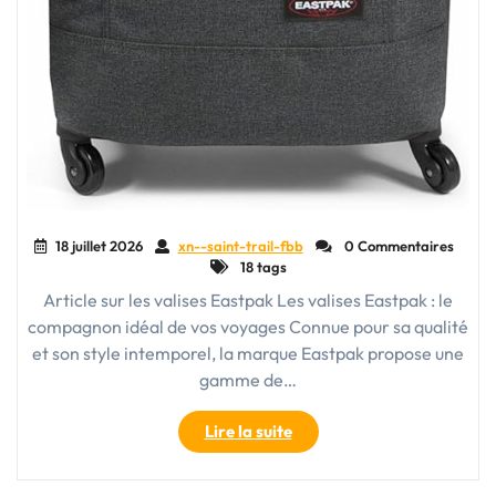
18 juillet 2026
xn--saint-trail-fbb
0 Commentaires
18 tags
Article sur les valises Eastpak Les valises Eastpak : le
compagnon idéal de vos voyages Connue pour sa qualité
et son style intemporel, la marque Eastpak propose une
gamme de…
"Les
Lire la suite
valises
Eastpak