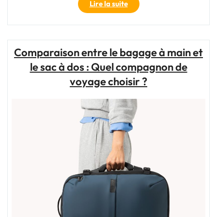
"Découvrez
Lire la suite
le
Sac
de
Voyage
Comparaison entre le bagage à main et
à
le sac à dos : Quel compagnon de
Roulettes
Écodiver
voyage choisir ?
55
cm
:
Votre
Compagnon
Idéal
pour
des
Aventures
Durables"