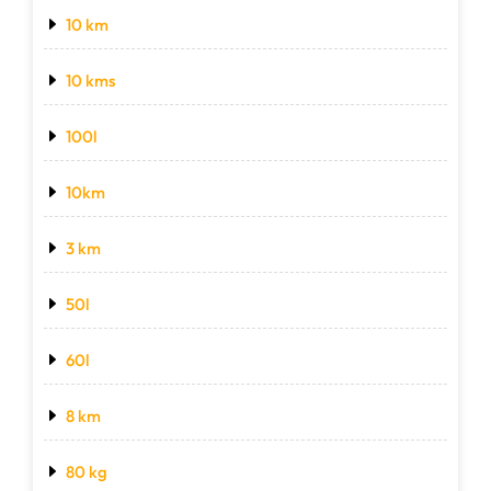
10 km
10 kms
100l
10km
3 km
50l
60l
8 km
80 kg