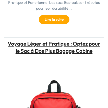
Pratique et Fonctionnel Les sacs Eastpak sont réputés
pour leur durabilité,…
"Le
Lire la suite
Sac
Eastpak
:
Votre
Voyage Léger et Pratique : Optez pour
Bagage
le Sac à Dos Plus Bagage Cabine
à
Main
Idéal
en
Avion"