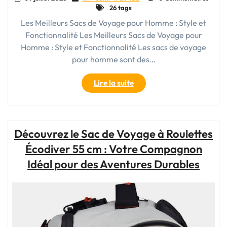
26 tags
Les Meilleurs Sacs de Voyage pour Homme : Style et
Fonctionnalité Les Meilleurs Sacs de Voyage pour
Homme : Style et Fonctionnalité Les sacs de voyage
pour homme sont des…
"Guide
Lire la suite
d’Achat
:
Les
Meilleurs
Découvrez le Sac de Voyage à Roulettes
Sacs
Écodiver 55 cm : Votre Compagnon
de
Voyage
Idéal pour des Aventures Durables
pour
Homme
en
2021"