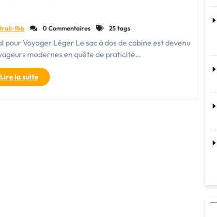
trail-fbb
0 Commentaires
25 tags
l pour Voyager Léger Le sac à dos de cabine est devenu
oyageurs modernes en quête de praticité…
"Le
Lire la suite
Sac
à
Dos
de
Cabine
:
Votre
Compagnon
de
Voyage
Pratique
et
Élégant"