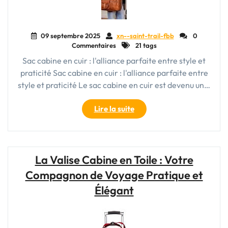
09 septembre 2025
xn--saint-trail-fbb
0
Commentaires
21 tags
Sac cabine en cuir : l'alliance parfaite entre style et
praticité Sac cabine en cuir : l'alliance parfaite entre
style et praticité Le sac cabine en cuir est devenu un…
"Élégance
Lire la suite
et
Praticité
:
Le
La Valise Cabine en Toile : Votre
Sac
Compagnon de Voyage Pratique et
Cabine
en
Élégant
Cuir,
Compagnon
de