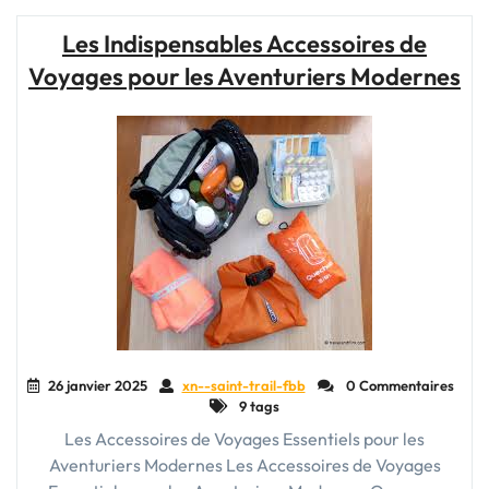
de
voyage
Les Indispensables Accessoires de
Jump
Voyages pour les Aventuriers Modernes
:
l’alliance
parfaite
de
style
et
de
praticité"
26 janvier 2025
xn--saint-trail-fbb
0 Commentaires
9 tags
Les Accessoires de Voyages Essentiels pour les
Aventuriers Modernes Les Accessoires de Voyages