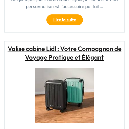
personnalisé est l'accessoire parfait…
"Le
Lire la suite
Sac
Week-
End
Personnalisé
Valise cabine Lidl : Votre Compagnon de
:
Voyage Pratique et Élégant
Votre
Compagnon
de
Voyage
Unique"