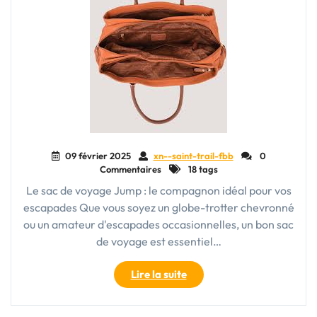
et
pratique"
09 février 2025
xn--saint-trail-fbb
0
Commentaires
18 tags
Le sac de voyage Jump : le compagnon idéal pour vos
escapades Que vous soyez un globe-trotter chevronné
ou un amateur d'escapades occasionnelles, un bon sac
de voyage est essentiel…
"Découvrez
Lire la suite
le
sac