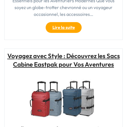
Essentiels pour les Aventuriers Modernes Que vous
soyez un globe-trotter chevronné ou un voyageur
occasionnel, les accessoires…
"Les
Lire la suite
Indispensables
Accessoires
de
Voyages
Voyagez avec Style : Découvrez les Sacs
pour
Cabine Eastpak pour Vos Aventures
les
Aventuriers
Modernes"