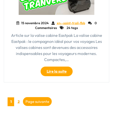
15 novembre 2024
xn--saint-trail-fbb
0
Commentaires
24 tags
Article sur la valise cabine Eastpak La valise cabine
Eastpak : le compagnon idéal pour vos voyages Les
valises cabines sont devenues des accessoires
indispensables pour les voyageurs modernes.
Compactes,…
"Voyagez
Lire la suite
léger
avec
style
:
Pagination
Découvrez
Page
Page
Page suivante
1
2
la
des
valise