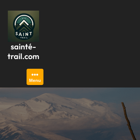
Passer
au
contenu
sainté-
trail.com
Menu