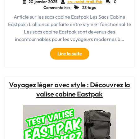
20 janvier 2025
xn--saint-trail-fbb
0
Commentaires
23 tags
Article sur les sacs cabine Eastpak Les Sacs Cabine
Eastpak : L'alliance parfaite entre style et fonctionnalité
Les sacs cabine Eastpak sont devenus des
incontournables pour les voyageurs modernes à…
"Voyagez
Lire la suite
avec
Style
:
Découvrez
Voyagez léger avec style : Découvrez la
les
valise cabine Eastpak
Sacs
Cabine
Eastpak
pour
Vos
Aventures"