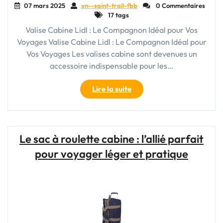
07 mars 2025
xn--saint-trail-fbb
0 Commentaires
17 tags
Valise Cabine Lidl : Le Compagnon Idéal pour Vos
Voyages Valise Cabine Lidl : Le Compagnon Idéal pour
Vos Voyages Les valises cabine sont devenues un
accessoire indispensable pour les…
"Valise
Lire la suite
cabine
Lidl
:
Votre
Le sac à roulette cabine : l’allié parfait
Compagnon
pour voyager léger et pratique
de
Voyage
Pratique
et
Élégant"