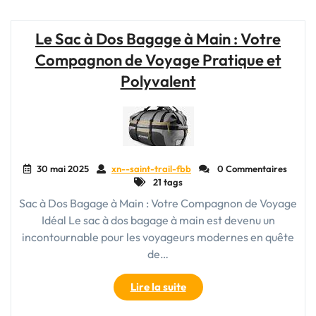
en
Toile
Le Sac à Dos Bagage à Main : Votre
:
Compagnon de Voyage Pratique et
Votre
Compagnon
Polyvalent
de
Voyage
Pratique
et
Élégant"
30 mai 2025
xn--saint-trail-fbb
0 Commentaires
21 tags
Sac à Dos Bagage à Main : Votre Compagnon de Voyage
Idéal Le sac à dos bagage à main est devenu un
incontournable pour les voyageurs modernes en quête
de…
"Le
Lire la suite
Sac