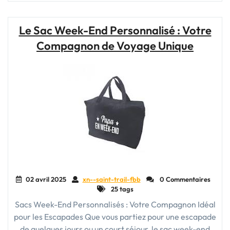
à
Dos
Bagage
Le Sac Week-End Personnalisé : Votre
à
Compagnon de Voyage Unique
Main
:
Votre
Compagnon
de
Voyage
Pratique
et
Polyvalent"
02 avril 2025
xn--saint-trail-fbb
0 Commentaires
25 tags
Sacs Week-End Personnalisés : Votre Compagnon Idéal
pour les Escapades Que vous partiez pour une escapade
de quelques jours ou un court séjour, le sac week-end