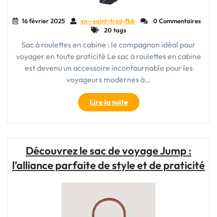
16 février 2025
xn--saint-trail-fbb
0 Commentaires
20 tags
Sac à roulettes en cabine : le compagnon idéal pour
voyager en toute praticité Le sac à roulettes en cabine
est devenu un accessoire incontournable pour les
voyageurs modernes à…
"Le
Lire la suite
sac
à
roulette
cabine
Découvrez le sac de voyage Jump :
:
l’alliance parfaite de style et de praticité
l’allié
parfait
pour
voyager
léger