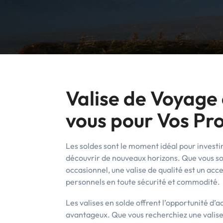
Valise de Voyage 
vous pour Vos Pr
Les soldes sont le moment idéal pour investi
découvrir de nouveaux horizons. Que vous s
occasionnel, une valise de qualité est un acc
personnels en toute sécurité et commodité.
Les valises en solde offrent l’opportunité d’
avantageux. Que vous recherchiez une valise 