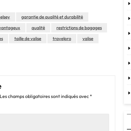
elsey
garantie de qualité et durabilité
avantageux
qualité
restrictions de bagages
es
taille de valise
travelpro
valise
e
Les champs obligatoires sont indiqués avec
*