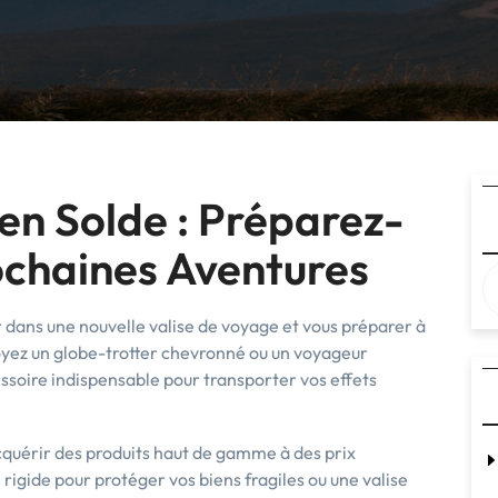
en Solde : Préparez-
ochaines Aventures
r dans une nouvelle valise de voyage et vous préparer à
oyez un globe-trotter chevronné ou un voyageur
essoire indispensable pour transporter vos effets
acquérir des produits haut de gamme à des prix
rigide pour protéger vos biens fragiles ou une valise