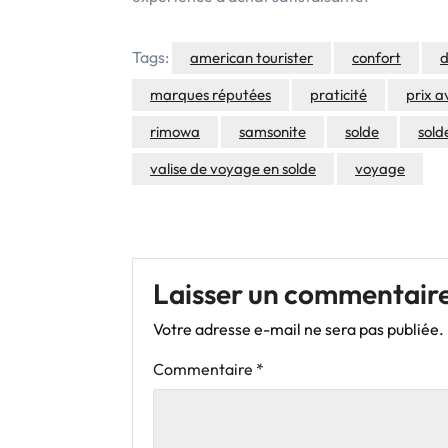
Tags:
american tourister
confort
d
marques réputées
praticité
prix 
rimowa
samsonite
solde
sold
valise de voyage en solde
voyage
Laisser un commentair
Votre adresse e-mail ne sera pas publiée.
Commentaire
*