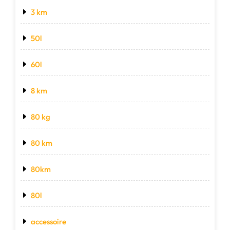
3 km
50l
60l
8 km
80 kg
80 km
80km
80l
accessoire