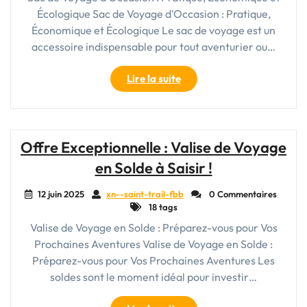
Écologique Sac de Voyage d'Occasion : Pratique,
Économique et Écologique Le sac de voyage est un
accessoire indispensable pour tout aventurier ou…
"Trouvez
Lire la suite
Votre
Compagnon
de
Voyage
Offre Exceptionnelle : Valise de Voyage
Idéal
en Solde à Saisir !
:
Optez
12 juin 2025
xn--saint-trail-fbb
0 Commentaires
pour
18 tags
un
Valise de Voyage en Solde : Préparez-vous pour Vos
Sac
Prochaines Aventures Valise de Voyage en Solde :
de
Voyage
Préparez-vous pour Vos Prochaines Aventures Les
d’Occasion
soldes sont le moment idéal pour investir…
de
Qualité"