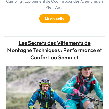
Camping : Équipement de Qualité pour des Aventures en
Plein Air…
"Équipez-
Lire la suite
vous
pour
l’aventure
:
Les Secrets des Vêtements de
Vente
Montagne Techniques : Performance et
de
Matériel
Confort au Sommet
de
Camping
de
Qualité"