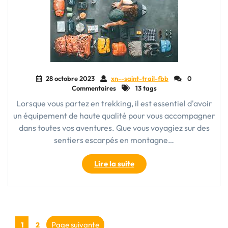
28 octobre 2023
xn--saint-trail-fbb
0
Commentaires
13 tags
Lorsque vous partez en trekking, il est essentiel d'avoir
un équipement de haute qualité pour vous accompagner
dans toutes vos aventures. Que vous voyagiez sur des
sentiers escarpés en montagne…
"Équipement
Lire la suite
de
trekking
:
Optez
Pagination
pour
Page
Page
Page suivante
1
2