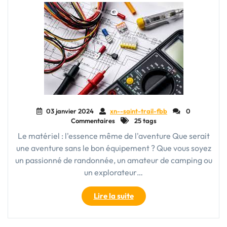
cabine
Eastpak"
03 janvier 2024
xn--saint-trail-fbb
0
Commentaires
25 tags
Le matériel : l'essence même de l'aventure Que serait
une aventure sans le bon équipement ? Que vous soyez
un passionné de randonnée, un amateur de camping ou
un explorateur…
"Le
Lire la suite
Choix
du