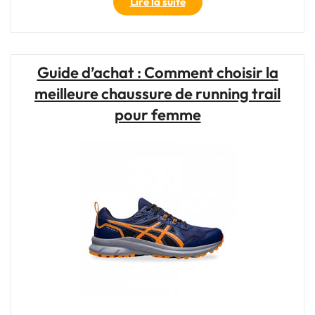
"Offre
Lire la suite
Exceptionnelle
:
Valise
de
Guide d’achat : Comment choisir la
Voyage
meilleure chaussure de running trail
en
Solde
pour femme
à
Saisir
!"