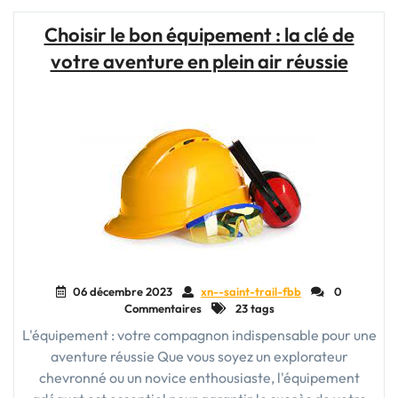
Matériel
:
Choisir le bon équipement : la clé de
La
votre aventure en plein air réussie
Clé
de
Votre
Aventure
en
Plein
Air"
06 décembre 2023
xn--saint-trail-fbb
0
Commentaires
23 tags
L'équipement : votre compagnon indispensable pour une
aventure réussie Que vous soyez un explorateur
chevronné ou un novice enthousiaste, l'équipement