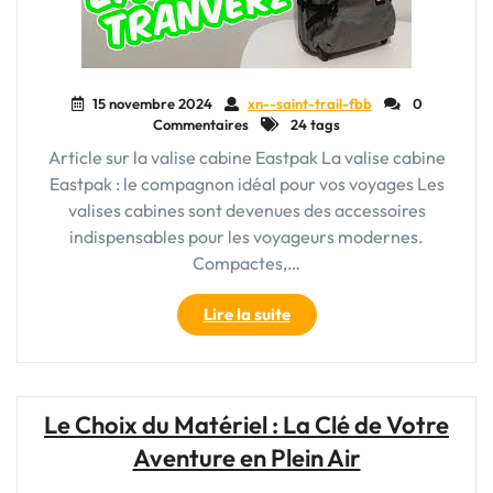
15 novembre 2024
xn--saint-trail-fbb
0
Commentaires
24 tags
Article sur la valise cabine Eastpak La valise cabine
Eastpak : le compagnon idéal pour vos voyages Les
valises cabines sont devenues des accessoires
indispensables pour les voyageurs modernes.
Compactes,…
"Voyagez
Lire la suite
léger
avec
style
:
Le Choix du Matériel : La Clé de Votre
Découvrez
Aventure en Plein Air
la
valise