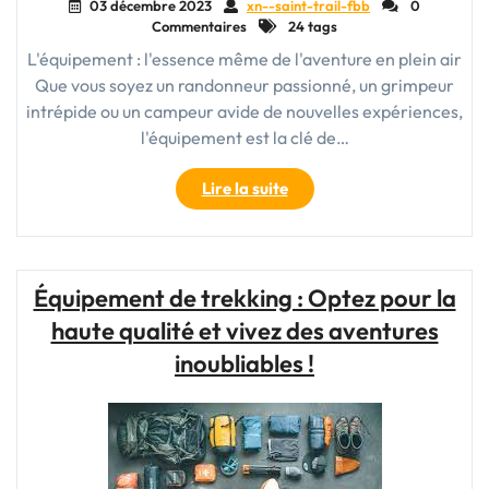
03 décembre 2023
xn--saint-trail-fbb
0
Commentaires
24 tags
L'équipement : l'essence même de l'aventure en plein air
Que vous soyez un randonneur passionné, un grimpeur
intrépide ou un campeur avide de nouvelles expériences,
l'équipement est la clé de…
"Choisir
Lire la suite
le
bon
équipement
:
Équipement de trekking : Optez pour la
la
haute qualité et vivez des aventures
clé
de
inoubliables !
l’aventure
en
plein
air"