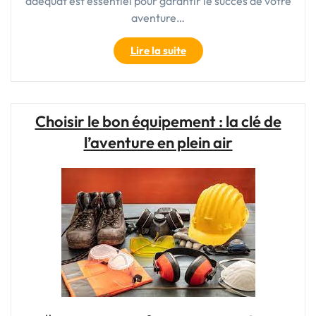
adéquat est essentiel pour garantir le succès de votre
aventure…
"Choisir
Lire la suite
le
bon
équipement
:
Choisir le bon équipement : la clé de
la
l’aventure en plein air
clé
de
votre
aventure
en
plein
air
réussie"