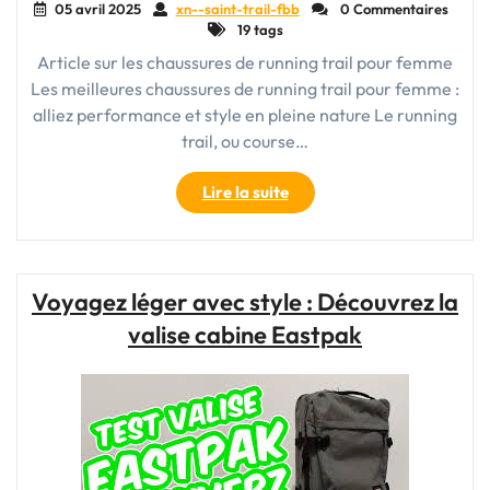
05 avril 2025
xn--saint-trail-fbb
0 Commentaires
19 tags
Article sur les chaussures de running trail pour femme
Les meilleures chaussures de running trail pour femme :
alliez performance et style en pleine nature Le running
trail, ou course…
"Guide
Lire la suite
d’achat
:
Comment
choisir
Voyagez léger avec style : Découvrez la
la
valise cabine Eastpak
meilleure
chaussure
de
running
trail
pour
femme"