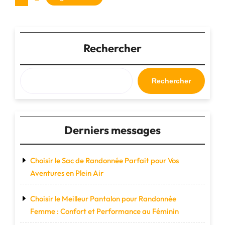
la
des
haute
qualité
publications
et
Rechercher
vivez
des
aventures
inoubliables
Rechercher
!"
Derniers messages
Choisir le Sac de Randonnée Parfait pour Vos
Aventures en Plein Air
Choisir le Meilleur Pantalon pour Randonnée
Femme : Confort et Performance au Féminin