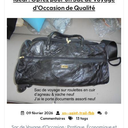
:
d’Occasion de Qualité
Performance
et
Confort
au
Sommet"
09 février 2026
xn--saint-trail-fbb
0
Commentaires
13 tags
Sac de Voyage d'Occasion : Pratique, Économique et