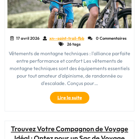
17 avril 2026
xn--saint-trail-fbb
0 Commentaires
26 tags
Vêtements de montagne techniques : l'alliance parfaite
entre performance et confort Les vêtements de
montagne techniques sont des équipements essentiels
pour tout amateur d'alpinisme, de randonnée ou
d'escalade. Conçus pour…
"Les
Lire la suite
Secrets
des
Vêtements
de
Trouvez Votre Compagnon de Voyage
Montagne
Idéal : Optez pour un Sac de Voyage
Techniques