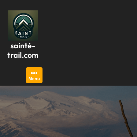
Passer
au
contenu
sainté-
trail.com
Menu