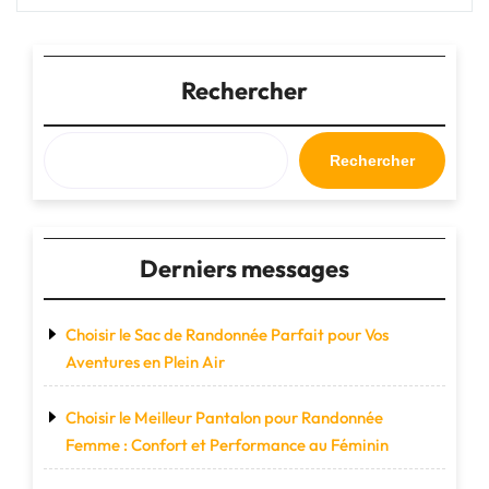
Soldes
sur
les
Valises
Rechercher
Cabine
pour
Voyager
Rechercher
Léger
et
Économiser"
Derniers messages
Choisir le Sac de Randonnée Parfait pour Vos
Aventures en Plein Air
Choisir le Meilleur Pantalon pour Randonnée
Femme : Confort et Performance au Féminin