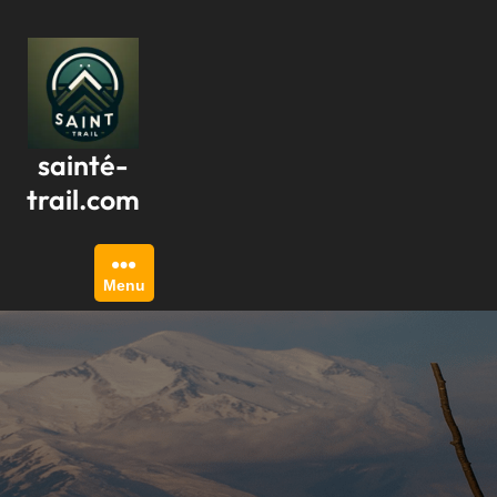
Passer
au
contenu
sainté-
trail.com
Menu