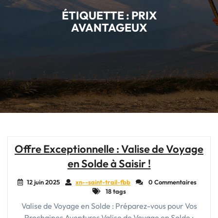
ÉTIQUETTE :
PRIX
AVANTAGEUX
Offre Exceptionnelle : Valise de Voyage
en Solde à Saisir !
12 juin 2025
xn--saint-trail-fbb
0 Commentaires
18 tags
Valise de Voyage en Solde : Préparez-vous pour Vos
Prochaines Aventures Valise de Voyage en Solde :