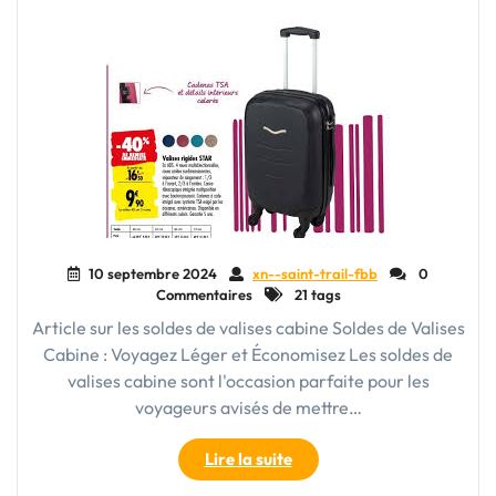
Voyager
Léger"
10 septembre 2024
xn--saint-trail-fbb
0
Commentaires
21 tags
Article sur les soldes de valises cabine Soldes de Valises
Cabine : Voyagez Léger et Économisez Les soldes de
valises cabine sont l'occasion parfaite pour les
voyageurs avisés de mettre…
"Profitez
Lire la suite
des