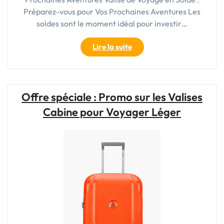
Préparez-vous pour Vos Prochaines Aventures Les
soldes sont le moment idéal pour investir…
"Offre
Lire la suite
Exceptionnelle
:
Valise
de
Offre spéciale : Promo sur les Valises
Voyage
Cabine pour Voyager Léger
en
Solde
à
Saisir
!"