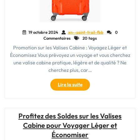
19 octobre 2024
xn--saint-trail-fbb
0
Commentaires
20 tags
Promotion sur les Valises Cabine : Voyagez Léger et
Économisez Vous prévoyez un voyage et vous cherchez
une valise cabine pratique, légère et de qualité ? Ne
cherchez plus, car…
"Offre
Lire la suite
spéciale
:
Promo
sur
Profitez des Soldes sur les Valises
les
Cabine pour Voyager Léger et
Valises
Cabine
Économiser
pour