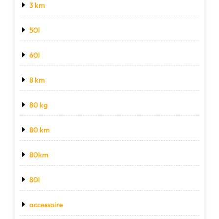
3 km
50l
60l
8 km
80 kg
80 km
80km
80l
accessoire