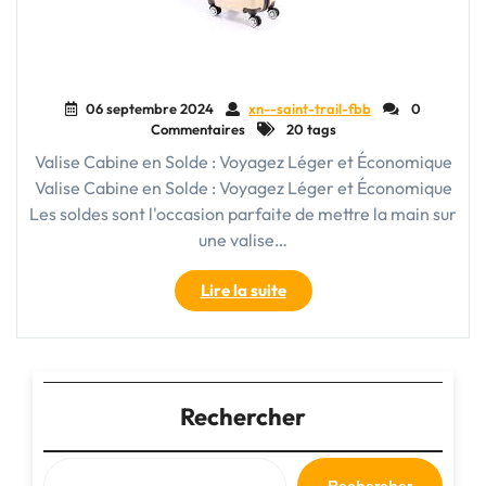
06 septembre 2024
xn--saint-trail-fbb
0
Commentaires
20 tags
Valise Cabine en Solde : Voyagez Léger et Économique
Valise Cabine en Solde : Voyagez Léger et Économique
Les soldes sont l'occasion parfaite de mettre la main sur
une valise…
"Offre
Lire la suite
Spéciale
:
Valise
Cabine
en
Rechercher
Solde
à
Prix