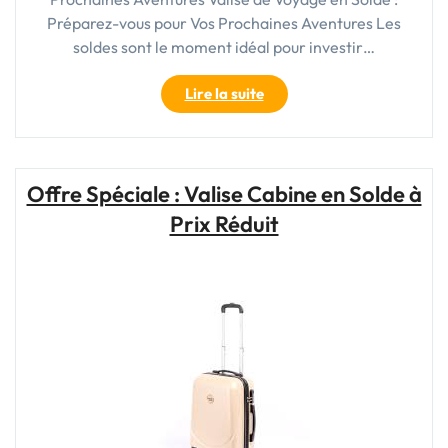
Préparez-vous pour Vos Prochaines Aventures Les
soldes sont le moment idéal pour investir…
"Offre
Lire la suite
Exceptionnelle
:
Valise
de
Offre Spéciale : Valise Cabine en Solde à
Voyage
Prix Réduit
en
Solde
à
Saisir
!"