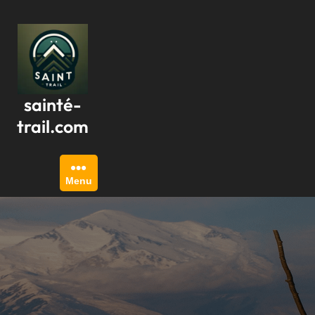
Passer
au
contenu
sainté-
trail.com
Menu