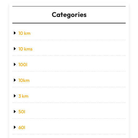
Categories
10 km
10 kms
100l
10km
3 km
50l
60l