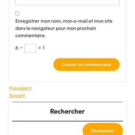
Enregistrer mon nom, mon e-mail et mon site
dans le navigateur pour mon prochain
commentaire.
6
−
=
1
Navigation
Article
Précédent
précédent
Article
Suivant
de
suivant
l’article
Rechercher
Rechercher