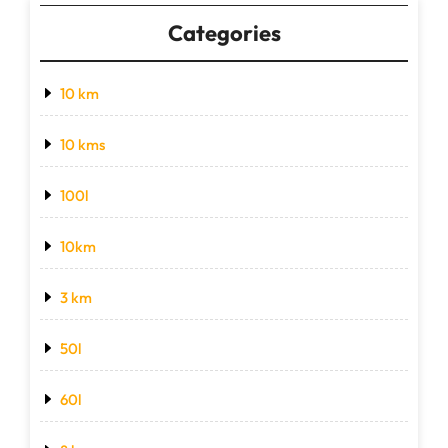
Categories
10 km
10 kms
100l
10km
3 km
50l
60l