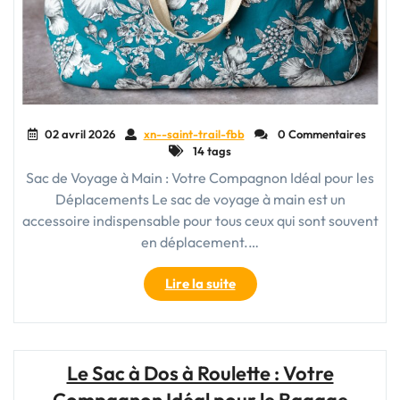
02 avril 2026
xn--saint-trail-fbb
0 Commentaires
14 tags
Sac de Voyage à Main : Votre Compagnon Idéal pour les
Déplacements Le sac de voyage à main est un
accessoire indispensable pour tous ceux qui sont souvent
en déplacement.…
"Le
Lire la suite
Sac
de
Voyage
à
Le Sac à Dos à Roulette : Votre
Main