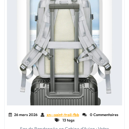
le
Bagage
Cabine"
26 mars 2026
xn--saint-trail-fbb
0 Commentaires
13 tags
Sac de Randonnée en Cabine d'Avion : Votre