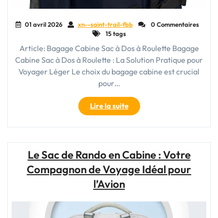
01 avril 2026
xn--saint-trail-fbb
0 Commentaires
15 tags
Article: Bagage Cabine Sac à Dos à Roulette Bagage
Cabine Sac à Dos à Roulette : La Solution Pratique pour
Voyager Léger Le choix du bagage cabine est crucial
pour…
"Le
Lire la suite
Sac
à
Dos
à
Le Sac de Rando en Cabine : Votre
Roulette
Compagnon de Voyage Idéal pour
:
Votre
l’Avion
Compagnon
Idéal
pour