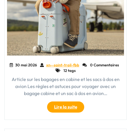
30 mai 2026
xn--saint-trail-fbb
0 Commentaires
12 tags
Article sur les bagages en cabine et les sacs à dos en
avion Les règles et astuces pour voyager avec un
bagage cabine et un sac à dos en avion…
"Conseils
Lire la suite
pour
voyager
en