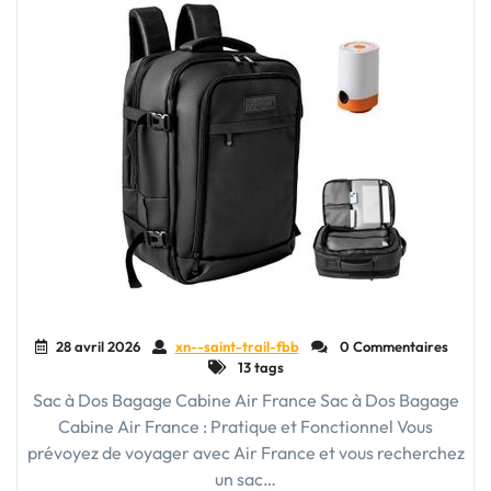
Dos
en
Bagage
à
Main"
28 avril 2026
xn--saint-trail-fbb
0 Commentaires
13 tags
Sac à Dos Bagage Cabine Air France Sac à Dos Bagage
Cabine Air France : Pratique et Fonctionnel Vous
prévoyez de voyager avec Air France et vous recherchez
un sac…