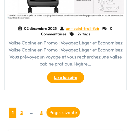
02 décembre 2025
xn--saint-trail-fbb
0
Commentaires
27 tags
Valise Cabine en Promo : Voyagez Léger et Économisez
Valise Cabine en Promo : Voyagez Léger et Économisez
Vous prévoyez un voyage et vous recherchez une valise
cabine pratique, légère…
"Valise
Lire la suite
Cabine
en
Promo
:
Pagination
Voyagez
Page
Page
Page
Page suivante
1
2
…
5
Léger
des
et
Économisez