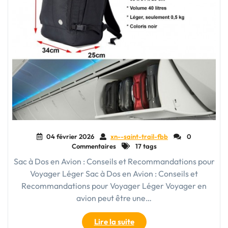
04 février 2026
xn--saint-trail-fbb
0
Commentaires
17 tags
Sac à Dos en Avion : Conseils et Recommandations pour
Voyager Léger Sac à Dos en Avion : Conseils et
Recommandations pour Voyager Léger Voyager en
avion peut être une…
"Conseils
Lire la suite