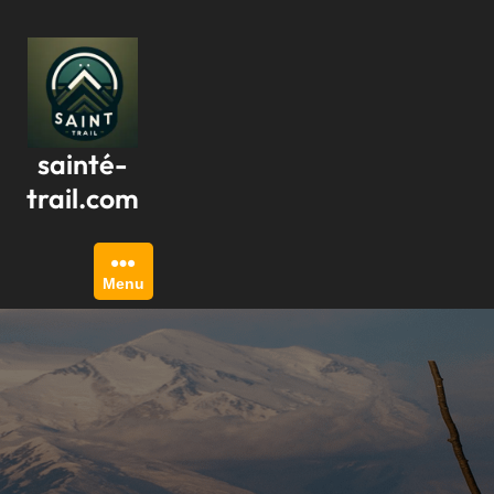
Passer
au
contenu
sainté-
trail.com
Menu