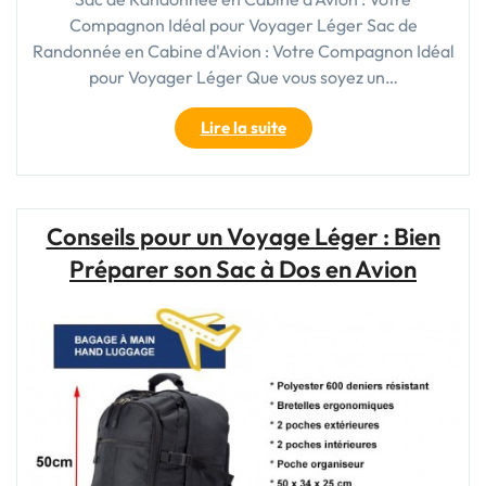
Compagnon Idéal pour Voyager Léger Sac de
Randonnée en Cabine d'Avion : Votre Compagnon Idéal
pour Voyager Léger Que vous soyez un…
"Le
Lire la suite
Sac
de
Rando
en
Conseils pour un Voyage Léger : Bien
Cabine
Préparer son Sac à Dos en Avion
:
Votre
Compagnon
de
Voyage
Idéal
pour
l’Avion"