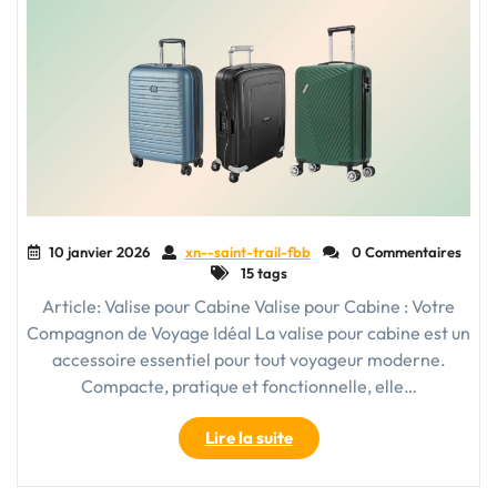
Voyage
Compact
et
Pratique"
10 janvier 2026
xn--saint-trail-fbb
0 Commentaires
15 tags
Article: Valise pour Cabine Valise pour Cabine : Votre
Compagnon de Voyage Idéal La valise pour cabine est un
accessoire essentiel pour tout voyageur moderne.
Compacte, pratique et fonctionnelle, elle…
"Guide
Lire la suite
d’Achat
: