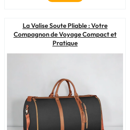
pour
un
Voyage
Léger
La Valise Soute Pliable : Votre
:
Compagnon de Voyage Compact et
Bien
Préparer
Pratique
son
Sac
à
Dos
en
Avion"