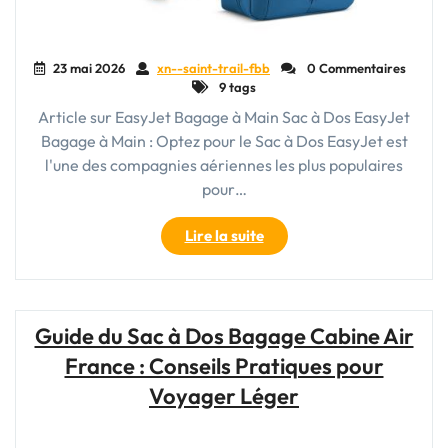
23 mai 2026
xn--saint-trail-fbb
0 Commentaires
9 tags
Article sur EasyJet Bagage à Main Sac à Dos EasyJet
Bagage à Main : Optez pour le Sac à Dos EasyJet est
l'une des compagnies aériennes les plus populaires
pour…
"Voyage
Lire la suite
Pratique
avec
EasyJet
:
Guide du Sac à Dos Bagage Cabine Air
Optez
France : Conseils Pratiques pour
pour
le
Voyager Léger
Sac
à