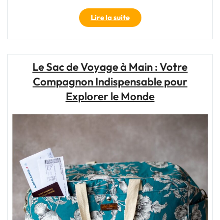
"Guide
Lire la suite
du
Sac
à
Dos
Le Sac de Voyage à Main : Votre
Bagage
Compagnon Indispensable pour
Cabine
Air
Explorer le Monde
France
:
Conseils
Pratiques
pour
Voyager
Léger"