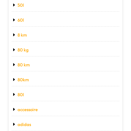
50l
60l
8 km
80 kg
80 km
80km
80l
accessoire
adidas