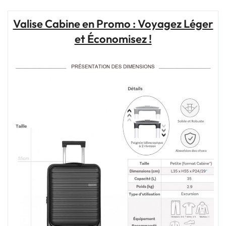
Comment
Choisir
Valise Cabine en Promo : Voyagez Léger
la
et Économisez !
Meilleure
Valise
pour
Cabine"