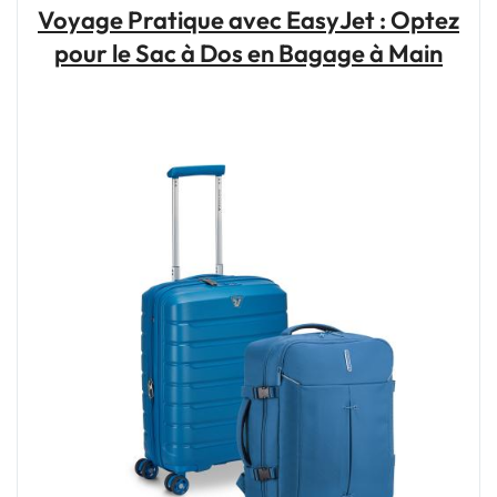
avion
Voyage Pratique avec EasyJet : Optez
avec
pour le Sac à Dos en Bagage à Main
un
bagage
cabine
et
un
sac
à
dos
optimisé"