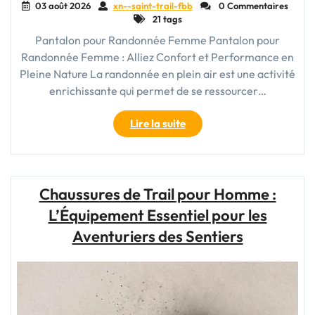
03 août 2026
xn--saint-trail-fbb
0 Commentaires
21 tags
Pantalon pour Randonnée Femme Pantalon pour
Randonnée Femme : Alliez Confort et Performance en
Pleine Nature La randonnée en plein air est une activité
enrichissante qui permet de se ressourcer…
"Choisir
Lire la suite
le
Meilleur
Pantalon
pour
Chaussures de Trail pour Homme :
Randonnée
L’Équipement Essentiel pour les
Femme
:
Aventuriers des Sentiers
Confort
et
Performance
au
Féminin"