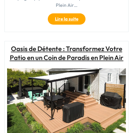
Plein Air…
"Équipez-
Lire la suite
vous
pour
l’aventure
:
Oasis de Détente : Transformez Votre
Vente
Patio en un Coin de Paradis en Plein Air
de
Matériel
de
Camping
de
Qualité"