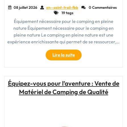
08 juillet 2026
xn--saint-trail-fbb
0 Commentaires
19 tags
Équipement nécessaire pour le camping en pleine
nature Équipement nécessaire pour le camping en
pleine nature Le camping en pleine nature est une
expérience enrichissante qui permet de se ressourcer,…
"Équipement
Lire la suite
nécessaire
pour
un
camping
Équipez-vous pour l’aventure : Vente de
réussi
Matériel de Camping de Qualité
en
pleine
nature"