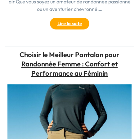
air Que vous soyez un amateur de randonnée passionné
ou un aventurier chevronné,…
"Choisir
Lire la suite
le
Sac
de
Randonnée
Choisir le Meilleur Pantalon pour
Parfait
Randonnée Femme : Confort et
pour
Vos
Performance au Féminin
Aventures
en
Plein
Air"