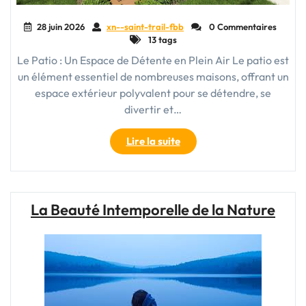
28 juin 2026
xn--saint-trail-fbb
0 Commentaires
13 tags
Le Patio : Un Espace de Détente en Plein Air Le patio est
un élément essentiel de nombreuses maisons, offrant un
espace extérieur polyvalent pour se détendre, se
divertir et…
"Oasis
Lire la suite
de
Détente
:
Transformez
La Beauté Intemporelle de la Nature
Votre
Patio
en
un
Coin
de
Paradis