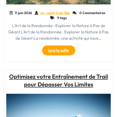
11 juin 2026
xn--saint-trail-fbb
0 Commentaires
9 tags
L'Art de la Randonnée : Explorer la Nature à Pas de
Géant L'Art de la Randonnée : Explorer la Nature à Pas
de Géant La randonnée, une activité qui nous…
"Les
Lire la suite
Bienfaits
de
la
Randonnée
Optimisez votre Entraînement de Trail
:
pour Dépasser Vos Limites
Explorez
la
Nature
et
Libérez
votre