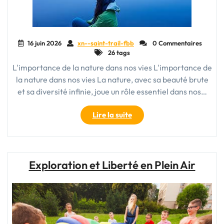
en
Plein
Air"
16 juin 2026
xn--saint-trail-fbb
0 Commentaires
26 tags
L'importance de la nature dans nos vies L'importance de
la nature dans nos vies La nature, avec sa beauté brute
et sa diversité infinie, joue un rôle essentiel dans nos…
"La
Lire la suite
Beauté
Intemporelle
de
la
Exploration et Liberté en Plein Air
Nature"