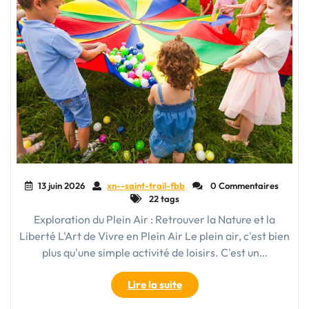
13 juin 2026
xn--saint-trail-fbb
0 Commentaires
22 tags
Exploration du Plein Air : Retrouver la Nature et la
Liberté L'Art de Vivre en Plein Air Le plein air, c'est bien
plus qu'une simple activité de loisirs. C'est un…
"Exploration
Lire la suite
et