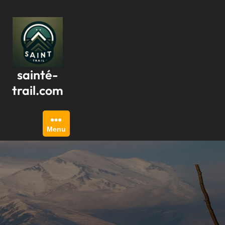
Passer
au
contenu
sainté-
trail.com
Menu