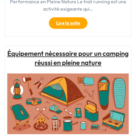
Performance en Pleine Nature Le trail running est une
activité exigeante qui…
"Chaussures
Lire la suite
de
Trail
pour
Homme
Équipement nécessaire pour un camping
:
réussi en pleine nature
L’Équipement
Essentiel
pour
les
Aventuriers
des
Sentiers"