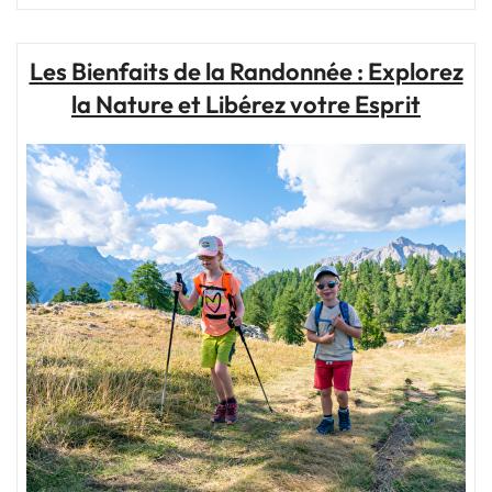
Liberté
en
Plein
Les Bienfaits de la Randonnée : Explorez
Air"
la Nature et Libérez votre Esprit