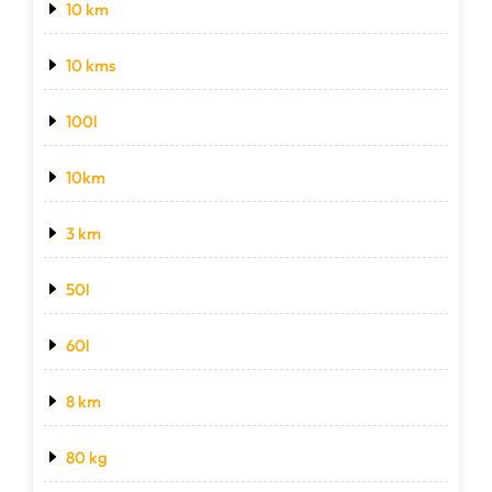
10 km
10 kms
100l
10km
3 km
50l
60l
8 km
80 kg