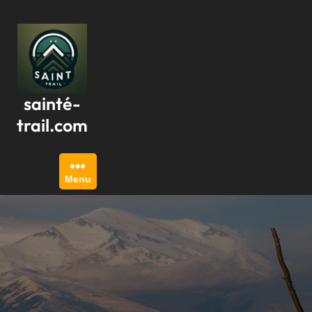
Passer
au
contenu
sainté-
trail.com
Menu