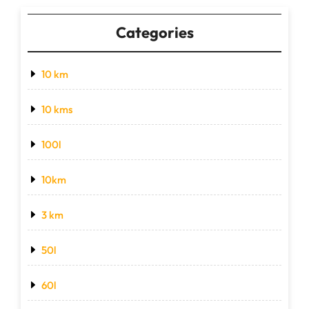
Categories
10 km
10 kms
100l
10km
3 km
50l
60l