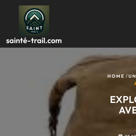
Passer
au
contenu
sainté-trail.com
/
HOME
UN
EXPL
AVE