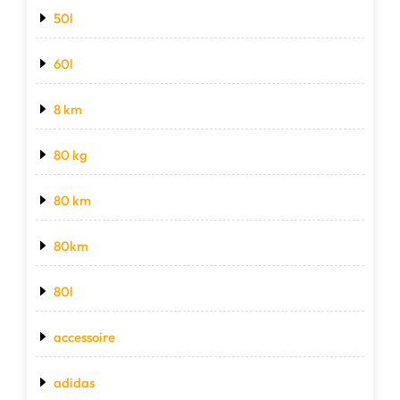
50l
60l
8 km
80 kg
80 km
80km
80l
accessoire
adidas