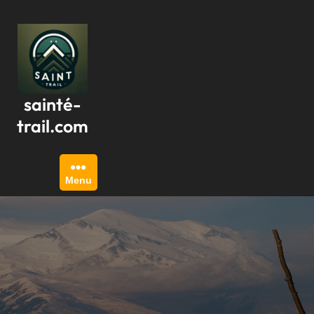
Passer
au
contenu
sainté-
trail.com
Menu