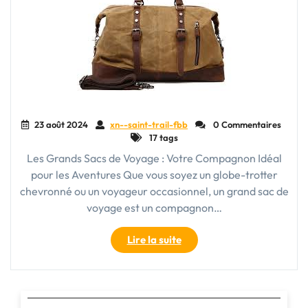
23 août 2024
xn--saint-trail-fbb
0 Commentaires
17 tags
Les Grands Sacs de Voyage : Votre Compagnon Idéal
pour les Aventures Que vous soyez un globe-trotter
chevronné ou un voyageur occasionnel, un grand sac de
voyage est un compagnon…
"Explorez
Lire la suite
le
Monde
en
Toute