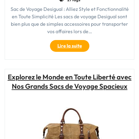
Sac de Voyage Desigual : Alliez Style et Fonctionnalité
en Toute Simplicité Les sacs de voyage Desigual sont
bien plus que de simples accessoires pour transporter
vos affaires lors de…
"Découvrez
Lire la suite
l’Élégance
Colorée
:
Sac
Explorez le Monde en Toute Liberté avec
de
Nos Grands Sacs de Voyage Spacieux
Voyage
Desigual"