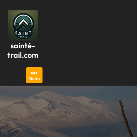
Passer
au
contenu
sainté-
trail.com
Menu