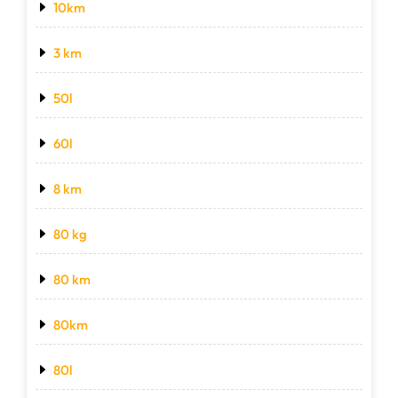
10km
3 km
50l
60l
8 km
80 kg
80 km
80km
80l