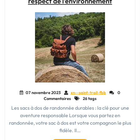
respect de l’environnement
Grands
Sacs
de
Voyage
Spacieux"
07 novembre 2023
xn--saint-trail-fbb
0
Commentaires
26 tags
Les sacs à dos de randonnée durables : la clé pour une
aventure responsable Lorsque vous partez en
randonnée, votre sac à dos est votre compagnon le plus
fidèle. Il…