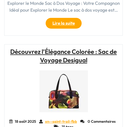
Explorer le Monde Sac à Dos Voyage : Votre Compagnon
Idéal pour Explorer le Monde Le sac à dos voyage est…
"Le
Lire la suite
Guide
Ultime
du
Sac
Découvrez l’Élégance Colorée : Sac de
à
Voyage Desigual
Dos
Voyage
:
Trouvez
Votre
Compagnon
Idéal
pour
Explorer
le
18 août 2025
xn--saint-trail-fbb
0 Commentaires
Monde"
21 tags