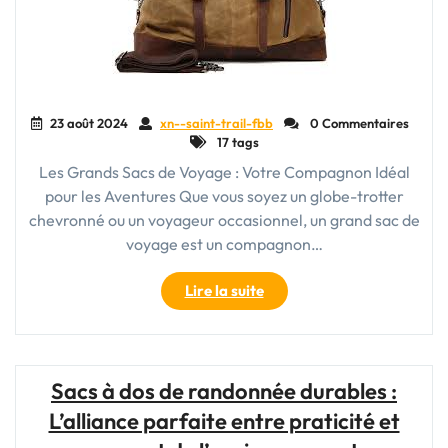
23 août 2024
xn--saint-trail-fbb
0 Commentaires
17 tags
Les Grands Sacs de Voyage : Votre Compagnon Idéal
pour les Aventures Que vous soyez un globe-trotter
chevronné ou un voyageur occasionnel, un grand sac de
voyage est un compagnon…
"Explorez
Lire la suite
le
Monde
en
Toute
Sacs à dos de randonnée durables :
Liberté
L’alliance parfaite entre praticité et
avec
Nos