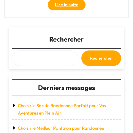
"Sacs
Lire la suite
à
dos
de
randonnée
durables
Rechercher
:
L’alliance
parfaite
Rechercher
entre
praticité
et
respect
Derniers messages
de
l’environnement"
Choisir le Sac de Randonnée Parfait pour Vos
Aventures en Plein Air
Choisir le Meilleur Pantalon pour Randonnée