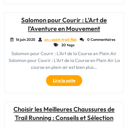
Féminin
:
Le
Salomon pour Courir : L’Art de
Running
l’Aventure en Mouvement
Trail
pour
16 juin 2025
xn--saint-trail-fbb
0 Commentaires
Femme"
20 tags
Salomon pour Courir : L'Art de la Course en Plein Air
Salomon pour Courir : L'Art de la Course en Plein Air La
course en plein air est bien plus…
"Salomon
Lire la suite
pour
Courir
:
L’Art
Choisir les Meilleures Chaussures de
de
Trail Running : Conseils et Sélection
l’Aventure
en