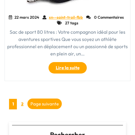
22 mars 2024
xn--saint-trail-fbb
0 Commentaires
27 tags
Sac de sport 80 litres : Votre compagnon idéal pour les
aventures sportives Que vous soyez un athlète
professionnel en déplacement ou un passionné de sports
en plein air, un…
"Sac
Lire la suite
de
sport
80
litres
Pagination
:
Page
Page
Page suivante
1
2
Votre
des
compagnon
d’aventure
publications
spacieux
Rechercher
et