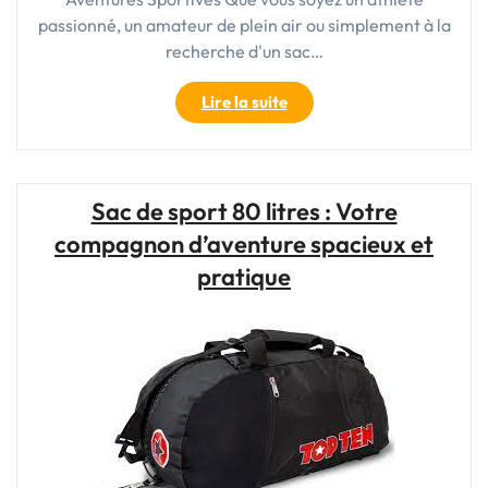
passionné, un amateur de plein air ou simplement à la
recherche d'un sac…
"Découvrez
Lire la suite
le
Sac
de
Sport
Sac de sport 80 litres : Votre
80L
compagnon d’aventure spacieux et
:
Votre
pratique
Allié
Idéal
pour
Toutes
vos
Aventures
Sportives"