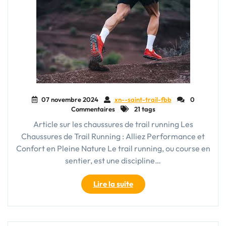
Mouvement"
07 novembre 2024
xn--saint-trail-fbb
0
Commentaires
21 tags
Article sur les chaussures de trail running Les
Chaussures de Trail Running : Alliez Performance et
Confort en Pleine Nature Le trail running, ou course en
sentier, est une discipline…
"Choisir
Lire la suite
les
Meilleures
Chaussures