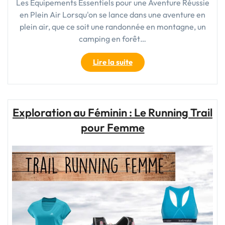
Les Équipements Essentiels pour une Aventure Réussie
en Plein Air Lorsqu'on se lance dans une aventure en
plein air, que ce soit une randonnée en montagne, un
camping en forêt…
"Les
Lire la suite
Essentiels
:
Équipements
Indispensables
Exploration au Féminin : Le Running Trail
pour
pour Femme
Votre
Aventure
en
Plein
Air"