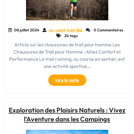
08 juillet 2024
xn--saint-trail-fbb
0 Commentaires
24 tags
Article sur les chaussures de trail pour homme Les
Chaussures de Trail pour Homme : Alliez Confort et
Performance Le trail running, ou course en sentier, est
une activité sportive…
"Découvrez
Lire la suite
les
Meilleures
Chaussures
de
Exploration des Plaisirs Naturels : Vivez
Trail
l’Aventure dans les Campings
pour
Homme
pour