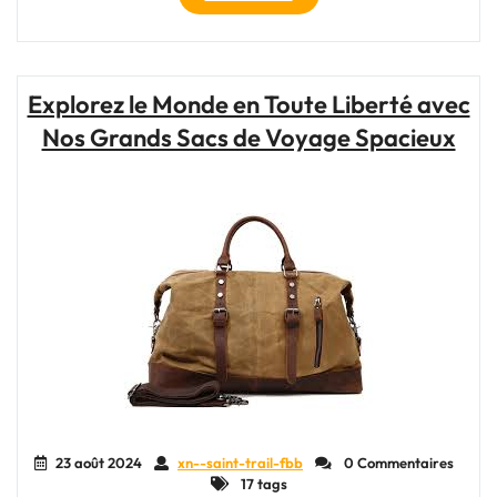
l’Excellence
de
La
Sportiva
Explorez le Monde en Toute Liberté avec
Trail
Nos Grands Sacs de Voyage Spacieux
dans
le
Running
en
Plein
Air"
23 août 2024
xn--saint-trail-fbb
0 Commentaires
17 tags