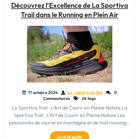
de
Découvrez l’Excellence de La Sportiva
Trail
Trail dans le Running en Plein Air
Running
:
Conseils
et
Sélection"
17 octobre 2024
xn--saint-trail-fbb
0
Commentaires
24 tags
La Sportiva Trail : L'Art de Courir en Pleine Nature La
Sportiva Trail : L'Art de Courir en Pleine Nature Les
passionnés de course en montagne et de trail running…
"Découvrez
Lire la suite