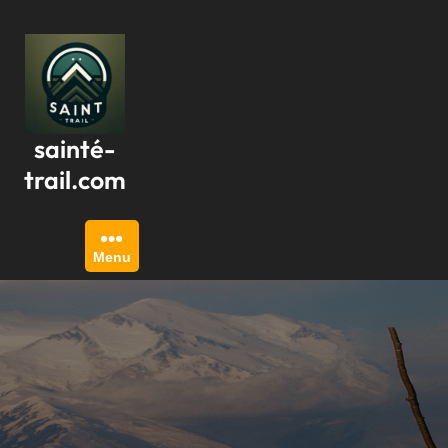
Passer
au
contenu
sainté-
trail.com
Menu