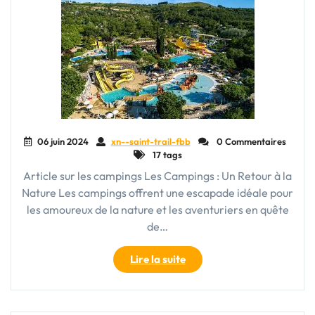
Dompter
les
Sentiers"
06 juin 2024
xn--saint-trail-fbb
0 Commentaires
17 tags
Article sur les campings Les Campings : Un Retour à la
Nature Les campings offrent une escapade idéale pour
les amoureux de la nature et les aventuriers en quête
de…
"Exploration
Lire la suite
des
Plaisirs
Naturels