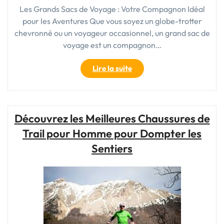
Les Grands Sacs de Voyage : Votre Compagnon Idéal
pour les Aventures Que vous soyez un globe-trotter
chevronné ou un voyageur occasionnel, un grand sac de
voyage est un compagnon…
"Explorez
Lire la suite
le
Monde
en
Toute
Découvrez les Meilleures Chaussures de
Liberté
Trail pour Homme pour Dompter les
avec
Nos
Sentiers
Grands
Sacs
de
Voyage
Spacieux"