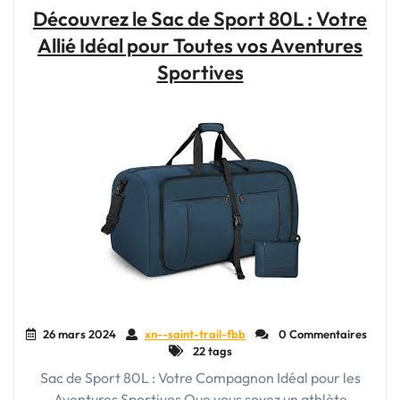
:
Découvrez le Sac de Sport 80L : Votre
Vivez
Allié Idéal pour Toutes vos Aventures
l’Aventure
dans
Sportives
les
Campings"
26 mars 2024
xn--saint-trail-fbb
0 Commentaires
22 tags
Sac de Sport 80L : Votre Compagnon Idéal pour les
Aventures Sportives Que vous soyez un athlète