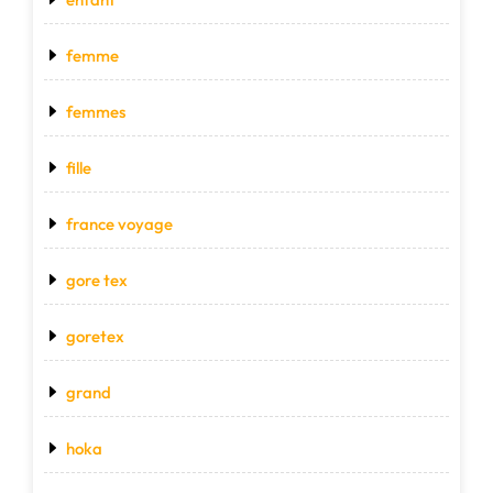
femme
femmes
fille
france voyage
gore tex
goretex
grand
hoka