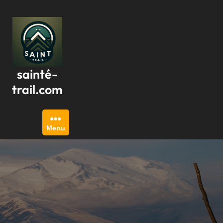
Passer
au
contenu
sainté-
trail.com
Menu