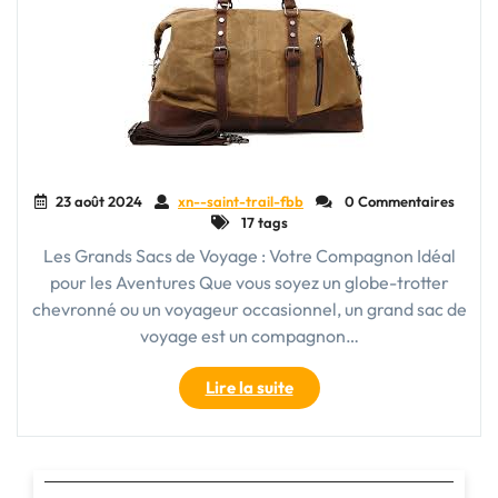
23 août 2024
xn--saint-trail-fbb
0 Commentaires
17 tags
Les Grands Sacs de Voyage : Votre Compagnon Idéal
pour les Aventures Que vous soyez un globe-trotter
chevronné ou un voyageur occasionnel, un grand sac de
voyage est un compagnon…
"Explorez
Lire la suite
le
Monde
en
Toute