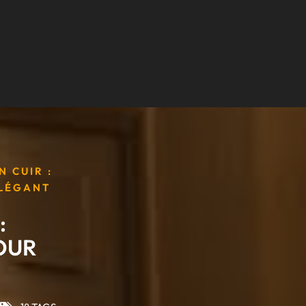
 CUIR :
ÉLÉGANT
:
OUR