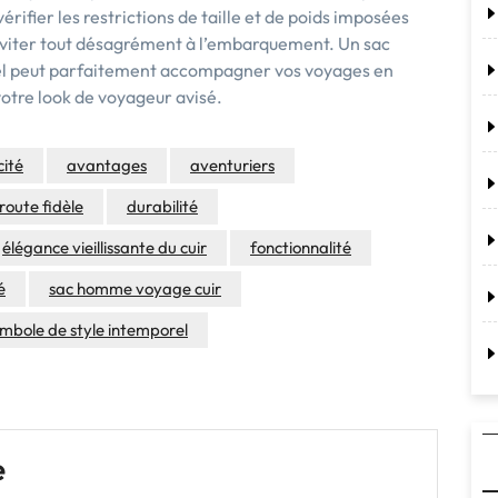
ifier les restrictions de taille et de poids imposées
éviter tout désagrément à l’embarquement. Un sac
el peut parfaitement accompagner vos voyages en
votre look de voyageur avisé.
cité
avantages
aventuriers
oute fidèle
durabilité
élégance vieillissante du cuir
fonctionnalité
é
sac homme voyage cuir
mbole de style intemporel
e