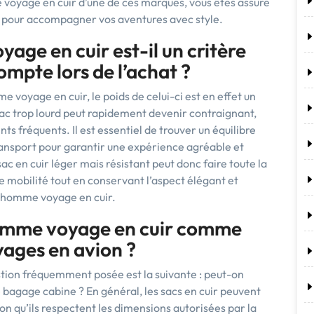
voyage en cuir d’une de ces marques, vous êtes assuré
ité pour accompagner vos aventures avec style.
age en cuir est-il un critère
mpte lors de l’achat ?
 voyage en cuir, le poids de celui-ci est en effet un
ac trop lourd peut rapidement devenir contraignant,
ts fréquents. Il est essentiel de trouver un équilibre
transport pour garantir une expérience agréable et
ac en cuir léger mais résistant peut donc faire toute la
e mobilité tout en conservant l’aspect élégant et
c homme voyage en cuir.
 homme voyage en cuir comme
yages en avion ?
estion fréquemment posée est la suivante : peut-on
bagage cabine ? En général, les sacs en cuir peuvent
on qu’ils respectent les dimensions autorisées par la