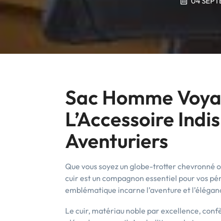
04 SEPT
Sac Homme Voyag
L’Accessoire Indi
Aventuriers
Que vous soyez un globe-trotter chevronné 
cuir est un compagnon essentiel pour vos péri
emblématique incarne l’aventure et l’élégan
Le cuir, matériau noble par excellence, conf