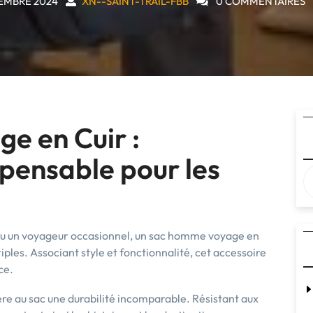
EMBRE 2024
XN--SAINT-TRAIL-FBB
0 COMMENTAIRES
e en Cuir :
spensable pour les
ou un voyageur occasionnel, un sac homme voyage en
ples. Associant style et fonctionnalité, cet accessoire
ce.
ère au sac une durabilité incomparable. Résistant aux