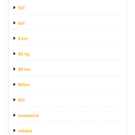
50l
60l
8 km
80 kg
80 km
80km
80l
accessoire
adidas