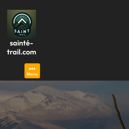
Passer
au
contenu
sainté-
trail.com
Menu