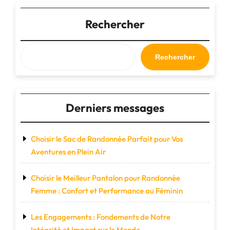
Cuir
:
Rechercher
L’Accessoire
Indispensable
pour
Rechercher
l’Aventurier
Élégant"
Derniers messages
Choisir le Sac de Randonnée Parfait pour Vos
Aventures en Plein Air
Choisir le Meilleur Pantalon pour Randonnée
Femme : Confort et Performance au Féminin
Les Engagements : Fondements de Notre
Intégrité et Impact sur le Monde