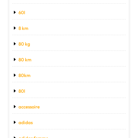
60l
8 km
80 kg
80 km
80km
80l
accessoire
adidas