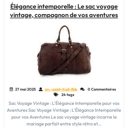
Les
Élégance intemporelle : Le sac voyage
Trésors
vintage, compagnon de vos aventures
Cachés
du
Sac
de
Voyage
Ancien"
27 mai 2025
xn--saint-trail-fbb
0 Commentaires
24 tags
Sac Voyage Vintage : L'Élégance Intemporelle pour vos
Aventures Sac Voyage Vintage : L'Élégance Intemporelle
pour vos Aventures Le sac voyage vintage incarne le
mariage parfait entre style rétro et…