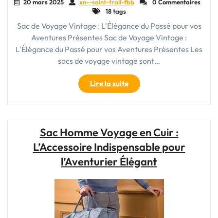
20 mars 2025
xn--saint-trail-fbb
0 Commentaires
18 tags
Sac de Voyage Vintage : L'Élégance du Passé pour vos
Aventures Présentes Sac de Voyage Vintage :
L'Élégance du Passé pour vos Aventures Présentes Les
sacs de voyage vintage sont…
"Élégance
Lire la suite
intemporelle
:
Le
Sac
Sac Homme Voyage en Cuir :
de
L’Accessoire Indispensable pour
Voyage
Vintage,
l’Aventurier Élégant
Compagnon
de
vos
Aventures"