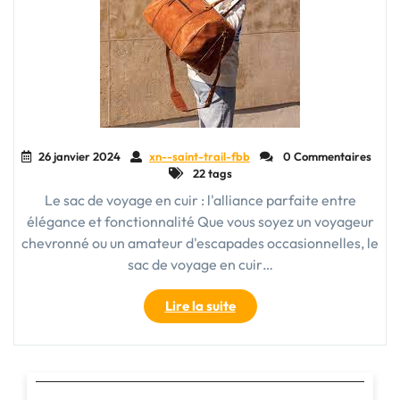
26 janvier 2024
xn--saint-trail-fbb
0 Commentaires
22 tags
Le sac de voyage en cuir : l'alliance parfaite entre
élégance et fonctionnalité Que vous soyez un voyageur
chevronné ou un amateur d'escapades occasionnelles, le
sac de voyage en cuir…
"L’élégance
Lire la suite
intemporelle
du
sac
de