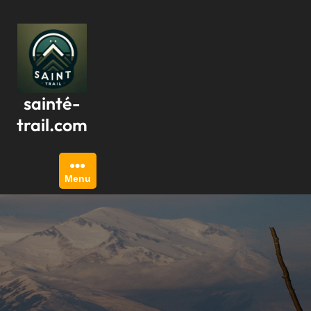
Passer
au
contenu
sainté-
trail.com
Menu