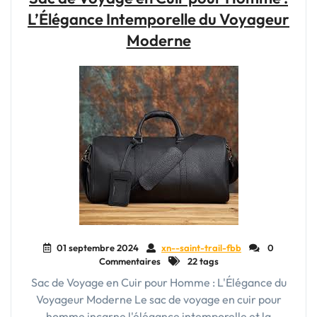
:
L’Élégance Intemporelle du Voyageur
L’Accessoire
Indispensable
Moderne
pour
l’Aventurier
Élégant"
01 septembre 2024
xn--saint-trail-fbb
0
Commentaires
22 tags
Sac de Voyage en Cuir pour Homme : L'Élégance du
Voyageur Moderne Le sac de voyage en cuir pour
homme incarne l'élégance intemporelle et la