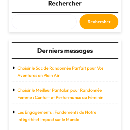
voyage
Rechercher
en
cuir
:
Rechercher
le
compagnon
idéal
pour
Derniers messages
vos
escapades"
Choisir le Sac de Randonnée Parfait pour Vos
Aventures en Plein Air
Choisir le Meilleur Pantalon pour Randonnée
Femme : Confort et Performance au Féminin
Les Engagements : Fondements de Notre
Intégrité et Impact sur le Monde