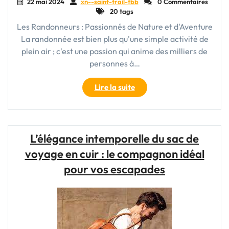
22 mai 2024
xn--saint-trail-fbb
0 Commentaires
20 tags
Les Randonneurs : Passionnés de Nature et d'Aventure
La randonnée est bien plus qu'une simple activité de
plein air ; c'est une passion qui anime des milliers de
personnes à…
"Les
Lire la suite
Randonneurs
:
Explorateurs
de
L’élégance intemporelle du sac de
la
voyage en cuir : le compagnon idéal
Nature
et
pour vos escapades
de
l’Aventure"