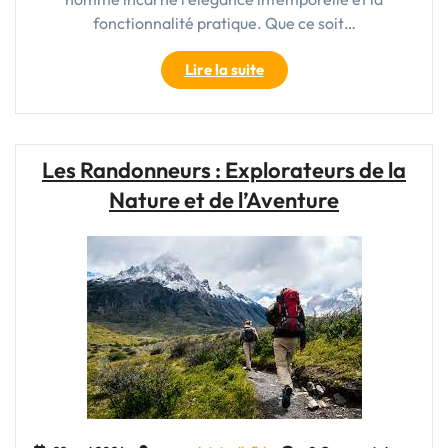
fonctionnalité pratique. Que ce soit…
"Sac
Lire la suite
de
Voyage
en
Cuir
Les Randonneurs : Explorateurs de la
pour
Nature et de l’Aventure
Homme
:
L’Élégance
Intemporelle
du
Voyageur
Moderne"