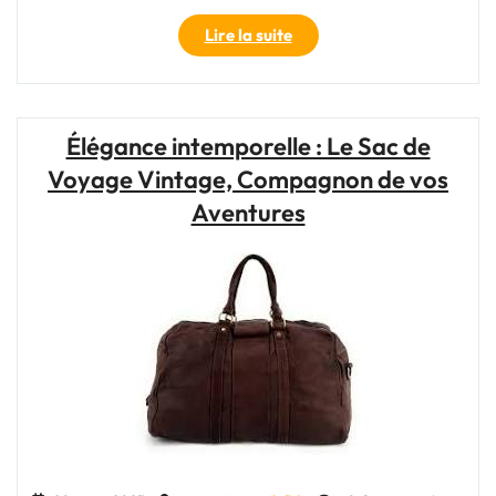
"Élégance
Lire la suite
intemporelle
:
Le
sac
Élégance intemporelle : Le Sac de
voyage
Voyage Vintage, Compagnon de vos
vintage,
compagnon
Aventures
de
vos
aventures"