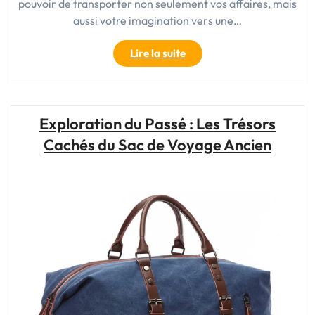
pouvoir de transporter non seulement vos affaires, mais
aussi votre imagination vers une…
"Découvrez
Lire la suite
l’Élégance
Intemporelle
de
la
Exploration du Passé : Les Trésors
Valise
Cachés du Sac de Voyage Ancien
de
Voyage
Vintage"